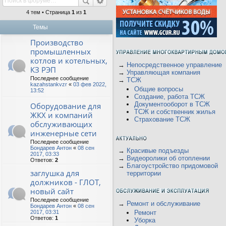
4 тем • Страница
1
из
1
Темы
Производство
промышленных
котлов и котельных,
→
Непосредственное управление
КЗ РЭП
→
Управляющая компания
Последнее сообщение
→
ТСЖ
kazahstankvzr
«
03 фев 2022,
Общие вопросы
13:52
Создание, работа ТСЖ
Документооборот в ТСЖ
Оборудование для
ТСЖ и собственник жилья
ЖКХ и компаний
Страхование ТСЖ
обслуживающих
инженерные сети
Последнее сообщение
Бондарев Антон
«
08 сен
→
Красивые подъезды
2017, 03:33
→
Видеоролики об отоплении
Ответов:
2
→
Благоустройство придомовой
заглушка для
территории
должников - ГЛОТ,
новый сайт
Последнее сообщение
→
Ремонт и обслуживание
Бондарев Антон
«
08 сен
2017, 03:31
Ремонт
Ответов:
1
Уборка