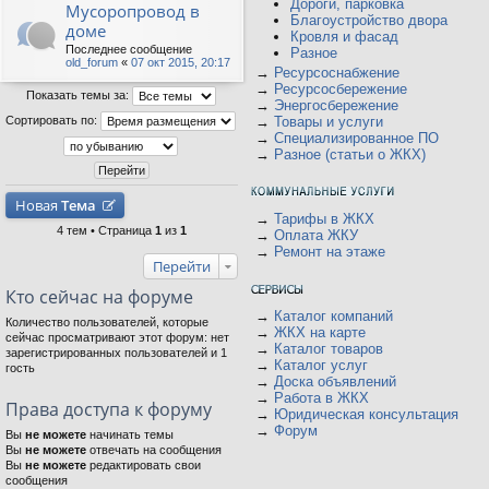
Дороги, парковка
Мусоропровод в
Благоустройство двора
доме
Кровля и фасад
Последнее сообщение
Разное
old_forum
«
07 окт 2015, 20:17
→
Ресурсоснабжение
→
Ресурсосбережение
Показать темы за:
→
Энергосбережение
Сортировать по:
→
Товары и услуги
→
Специализированное ПО
→
Разное (статьи о ЖКХ)
Новая
Тема
→
Тарифы в ЖКХ
4 тем • Страница
1
из
1
→
Оплата ЖКУ
→
Ремонт на этаже
Перейти
Кто сейчас на форуме
→
Каталог компаний
Количество пользователей, которые
→
ЖКХ на карте
сейчас просматривают этот форум: нет
→
Каталог товаров
зарегистрированных пользователей и 1
→
Каталог услуг
гость
→
Доска объявлений
→
Работа в ЖКХ
Права доступа к форуму
→
Юридическая консультация
→
Форум
Вы
не можете
начинать темы
Вы
не можете
отвечать на сообщения
Вы
не можете
редактировать свои
сообщения