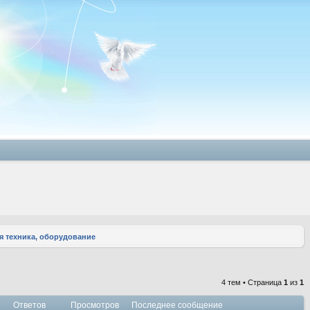
 техника, оборудование
4 тем • Страница
1
из
1
Ответов
Просмотров
Последнее сообщение