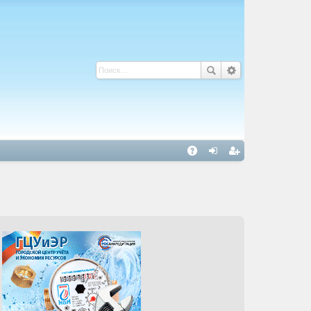
С
A
хо
ег
Q
д
ис
тр
ац
ия