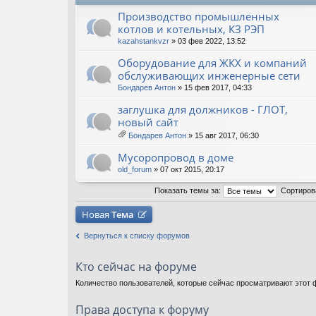
Производство промышленных
котлов и котельных, КЗ РЭП
kazahstankvzr
» 03 фев 2022, 13:52
Оборудование для ЖКХ и компаний
обслуживающих инженерные сети
Бондарев Антон
» 15 фев 2017, 04:33
заглушка для должников - ГЛОТ,
новый сайт
Бондарев Антон
» 15 авг 2017, 06:30
ло
ж
Мусоропровод в доме
ен
ия
old_forum
» 07 окт 2015, 20:17
Показать темы за:
Сортиров
Новая
Тема
Вернуться к списку форумов
Кто сейчас на форуме
Количество пользователей, которые сейчас просматривают этот ф
Права доступа к форуму