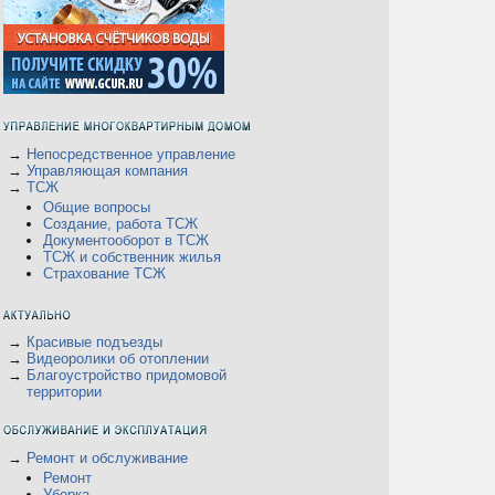
→
Непосредственное управление
→
Управляющая компания
→
ТСЖ
Общие вопросы
В
Создание, работа ТСЖ
Документооборот в ТСЖ
ТСЖ и собственник жилья
Страхование ТСЖ
→
Красивые подъезды
→
Видеоролики об отоплении
→
Благоустройство придомовой
территории
→
Ремонт и обслуживание
Ремонт
Уборка