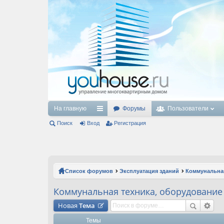
На главную
Форумы
Пользователи
Поиск
Вход
с
Регистрация
ы
лк
и
Список форумов
Эксплуатация зданий
Коммунальная
Коммунальная техника, оборудование
Новая
Тема
Темы