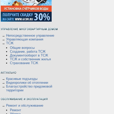
→
Непосредственное управление
→
Управляющая компания
→
ТСЖ
Общие вопросы
В
Создание, работа ТСЖ
Документооборот в ТСЖ
ТСЖ и собственник жилья
Страхование ТСЖ
→
Красивые подъезды
→
Видеоролики об отоплении
→
Благоустройство придомовой
территории
→
Ремонт и обслуживание
Ремонт
Уборка