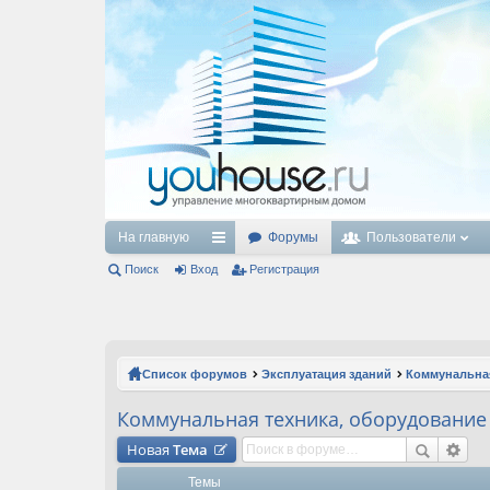
На главную
Форумы
Пользователи
Поиск
Вход
с
Регистрация
ы
лк
и
Список форумов
Эксплуатация зданий
Коммунальная
Коммунальная техника, оборудование
Новая
Тема
Темы