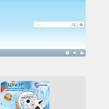
С
A
хо
ег
Q
д
ис
тр
ац
ия