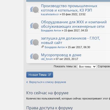
Производство промышленных
котлов и котельных, КЗ РЭП
kazahstankvzr
» 03 фев 2022, 13:52
Оборудование для ЖКХ и компаний
обслуживающих инженерные сети
Бондарев Антон
» 15 фев 2017, 04:33
заглушка для должников - ГЛОТ,
новый сайт
Бондарев Антон
» 15 авг 2017, 06:30
ло
ж
Мусоропровод в доме
ен
ия
old_forum
» 07 окт 2015, 20:17
Показать темы за:
Сортиров
Новая
Тема
Вернуться к списку форумов
Кто сейчас на форуме
Количество пользователей, которые сейчас просматривают этот ф
Права доступа к форуму