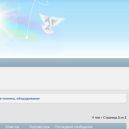
 техника, оборудование
4 тем • Страница
1
из
1
Ответов
Просмотров
Последнее сообщение