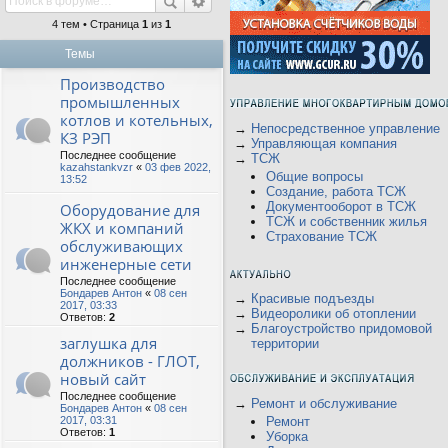
4 тем • Страница
1
из
1
Темы
Производство
промышленных
котлов и котельных,
→
Непосредственное управление
КЗ РЭП
→
Управляющая компания
Последнее сообщение
→
ТСЖ
kazahstankvzr
«
03 фев 2022,
Общие вопросы
13:52
Создание, работа ТСЖ
Документооборот в ТСЖ
Оборудование для
ТСЖ и собственник жилья
ЖКХ и компаний
Страхование ТСЖ
обслуживающих
инженерные сети
Последнее сообщение
Бондарев Антон
«
08 сен
→
Красивые подъезды
2017, 03:33
→
Видеоролики об отоплении
Ответов:
2
→
Благоустройство придомовой
заглушка для
территории
должников - ГЛОТ,
новый сайт
Последнее сообщение
→
Ремонт и обслуживание
Бондарев Антон
«
08 сен
2017, 03:31
Ремонт
Ответов:
1
Уборка