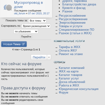
Дороги, парковка
Мусоропровод в
Благоустройство двора
доме
Кровля и фасад
Последнее сообщение
Разное
old_forum
«
07 окт 2015, 20:17
→
Ресурсоснабжение
→
Ресурсосбережение
Показать темы за:
→
Энергосбережение
Сортировать по:
→
Товары и услуги
→
Специализированное ПО
→
Разное (статьи о ЖКХ)
Новая
Тема
→
Тарифы в ЖКХ
4 тем • Страница
1
из
1
→
Оплата ЖКУ
→
Ремонт на этаже
Перейти
Кто сейчас на форуме
→
Каталог компаний
Количество пользователей, которые
→
ЖКХ на карте
сейчас просматривают этот форум: нет
→
Каталог товаров
зарегистрированных пользователей и 1
→
Каталог услуг
гость
→
Доска объявлений
→
Работа в ЖКХ
Права доступа к форуму
→
Юридическая консультация
→
Форум
Вы
не можете
начинать темы
Вы
не можете
отвечать на сообщения
Вы
не можете
редактировать свои
сообщения