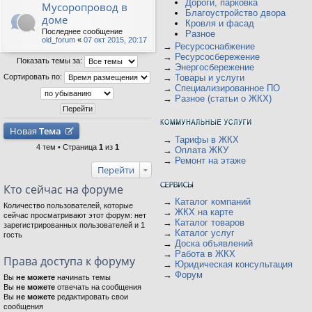
Дороги, парковка
Мусоропровод в
Благоустройство двора
доме
Кровля и фасад
Последнее сообщение
Разное
old_forum
«
07 окт 2015, 20:17
→
Ресурсоснабжение
→
Ресурсосбережение
Показать темы за:
→
Энергосбережение
Сортировать по:
→
Товары и услуги
→
Специализированное ПО
→
Разное (статьи о ЖКХ)
Новая
Тема
→
Тарифы в ЖКХ
4 тем • Страница
1
из
1
→
Оплата ЖКУ
→
Ремонт на этаже
Перейти
Кто сейчас на форуме
→
Каталог компаний
Количество пользователей, которые
→
ЖКХ на карте
сейчас просматривают этот форум: нет
→
Каталог товаров
зарегистрированных пользователей и 1
→
Каталог услуг
гость
→
Доска объявлений
→
Работа в ЖКХ
Права доступа к форуму
→
Юридическая консультация
→
Форум
Вы
не можете
начинать темы
Вы
не можете
отвечать на сообщения
Вы
не можете
редактировать свои
сообщения