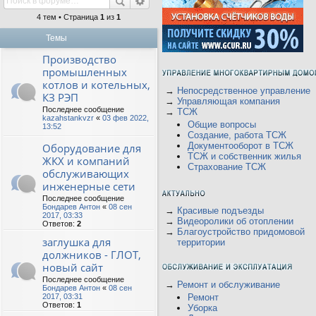
4 тем • Страница
1
из
1
Темы
Производство
промышленных
котлов и котельных,
→
Непосредственное управление
КЗ РЭП
→
Управляющая компания
Последнее сообщение
→
ТСЖ
kazahstankvzr
«
03 фев 2022,
Общие вопросы
13:52
Создание, работа ТСЖ
Документооборот в ТСЖ
Оборудование для
ТСЖ и собственник жилья
ЖКХ и компаний
Страхование ТСЖ
обслуживающих
инженерные сети
Последнее сообщение
Бондарев Антон
«
08 сен
→
Красивые подъезды
2017, 03:33
→
Видеоролики об отоплении
Ответов:
2
→
Благоустройство придомовой
заглушка для
территории
должников - ГЛОТ,
новый сайт
Последнее сообщение
→
Ремонт и обслуживание
Бондарев Антон
«
08 сен
2017, 03:31
Ремонт
Ответов:
1
Уборка