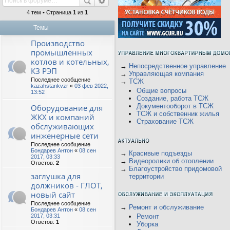
4 тем • Страница
1
из
1
Темы
Производство
промышленных
котлов и котельных,
→
Непосредственное управление
КЗ РЭП
→
Управляющая компания
Последнее сообщение
→
ТСЖ
kazahstankvzr
«
03 фев 2022,
Общие вопросы
13:52
Создание, работа ТСЖ
Документооборот в ТСЖ
Оборудование для
ТСЖ и собственник жилья
ЖКХ и компаний
Страхование ТСЖ
обслуживающих
инженерные сети
Последнее сообщение
Бондарев Антон
«
08 сен
→
Красивые подъезды
2017, 03:33
→
Видеоролики об отоплении
Ответов:
2
→
Благоустройство придомовой
заглушка для
территории
должников - ГЛОТ,
новый сайт
Последнее сообщение
→
Ремонт и обслуживание
Бондарев Антон
«
08 сен
2017, 03:31
Ремонт
Ответов:
1
Уборка