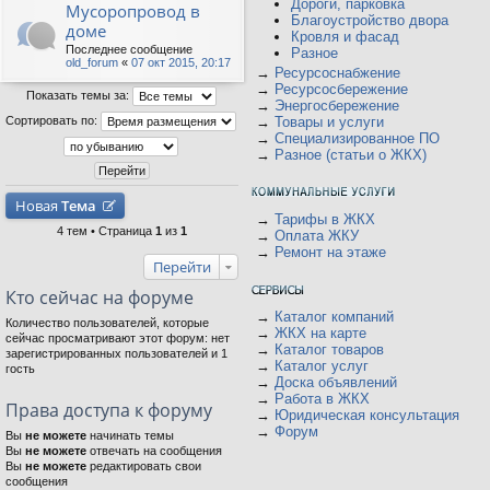
Дороги, парковка
Мусоропровод в
Благоустройство двора
доме
Кровля и фасад
Последнее сообщение
Разное
old_forum
«
07 окт 2015, 20:17
→
Ресурсоснабжение
→
Ресурсосбережение
Показать темы за:
→
Энергосбережение
Сортировать по:
→
Товары и услуги
→
Специализированное ПО
→
Разное (статьи о ЖКХ)
Новая
Тема
→
Тарифы в ЖКХ
4 тем • Страница
1
из
1
→
Оплата ЖКУ
→
Ремонт на этаже
Перейти
Кто сейчас на форуме
→
Каталог компаний
Количество пользователей, которые
→
ЖКХ на карте
сейчас просматривают этот форум: нет
→
Каталог товаров
зарегистрированных пользователей и 1
→
Каталог услуг
гость
→
Доска объявлений
→
Работа в ЖКХ
Права доступа к форуму
→
Юридическая консультация
→
Форум
Вы
не можете
начинать темы
Вы
не можете
отвечать на сообщения
Вы
не можете
редактировать свои
сообщения