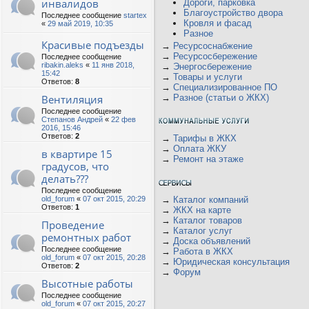
инвалидов
Дороги, парковка
Благоустройство двора
Последнее сообщение
startex
Кровля и фасад
«
29 май 2019, 10:35
Разное
Красивые подъезды
→
Ресурсоснабжение
→
Ресурсосбережение
Последнее сообщение
ribakin.aleks
«
11 янв 2018,
→
Энергосбережение
15:42
→
Товары и услуги
Ответов:
8
→
Специализированное ПО
Вентиляция
→
Разное (статьи о ЖКХ)
Последнее сообщение
Степанов Андрей
«
22 фев
2016, 15:46
Ответов:
2
→
Тарифы в ЖКХ
→
Оплата ЖКУ
в квартире 15
→
Ремонт на этаже
градусов, что
делать???
Последнее сообщение
old_forum
«
07 окт 2015, 20:29
→
Каталог компаний
Ответов:
1
→
ЖКХ на карте
→
Каталог товаров
Проведение
→
Каталог услуг
ремонтных работ
→
Доска объявлений
Последнее сообщение
→
Работа в ЖКХ
old_forum
«
07 окт 2015, 20:28
→
Юридическая консультация
Ответов:
2
→
Форум
Высотные работы
Последнее сообщение
old_forum
«
07 окт 2015, 20:27