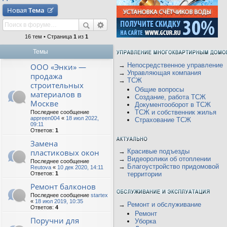
Новая
Тема
16 тем • Страница
1
из
1
Темы
→
Непосредственное управление
ООО «Энки» —
→
Управляющая компания
продажа
→
ТСЖ
строительных
Общие вопросы
материалов в
Создание, работа ТСЖ
Москве
Документооборот в ТСЖ
ТСЖ и собственник жилья
Последнее сообщение
appreen004
«
18 июл 2022,
Страхование ТСЖ
09:11
Ответов:
1
Замена
пластиковых окон
→
Красивые подъезды
→
Видеоролики об отоплении
Последнее сообщение
→
Благоустройство придомовой
Reutova
«
10 дек 2020, 14:11
Ответов:
1
территории
Ремонт балконов
Последнее сообщение
startex
«
18 июл 2019, 10:35
→
Ремонт и обслуживание
Ответов:
4
Ремонт
Поручни для
Уборка