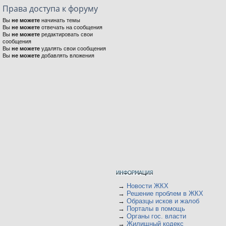
Права доступа к форуму
Вы
не можете
начинать темы
Вы
не можете
отвечать на сообщения
Вы
не можете
редактировать свои
сообщения
Вы
не можете
удалять свои сообщения
Вы
не можете
добавлять вложения
→
Новости ЖКХ
→
Решение проблем в ЖКХ
→
Образцы исков и жалоб
→
Порталы в помощь
→
Органы гос. власти
→
Жилищный кодекс