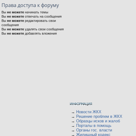
Права доступа к форуму
Вы
не можете
начинать темы
Вы
не можете
отвечать на сообщения
Вы
не можете
редактировать свои
сообщения
Вы
не можете
удалять свои сообщения
Вы
не можете
добавлять вложения
→
Новости ЖКХ
→
Решение проблем в ЖКХ
→
Образцы исков и жалоб
→
Порталы в помощь
→
Органы гос. власти
→
Жилищный кодекс