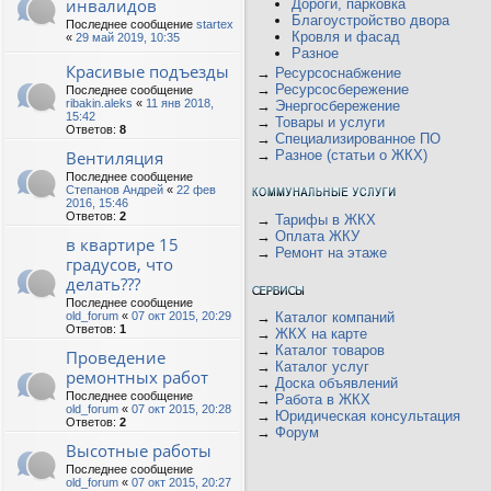
инвалидов
Дороги, парковка
Благоустройство двора
Последнее сообщение
startex
Кровля и фасад
«
29 май 2019, 10:35
Разное
Красивые подъезды
→
Ресурсоснабжение
→
Ресурсосбережение
Последнее сообщение
ribakin.aleks
«
11 янв 2018,
→
Энергосбережение
15:42
→
Товары и услуги
Ответов:
8
→
Специализированное ПО
Вентиляция
→
Разное (статьи о ЖКХ)
Последнее сообщение
Степанов Андрей
«
22 фев
2016, 15:46
Ответов:
2
→
Тарифы в ЖКХ
→
Оплата ЖКУ
в квартире 15
→
Ремонт на этаже
градусов, что
делать???
Последнее сообщение
old_forum
«
07 окт 2015, 20:29
→
Каталог компаний
Ответов:
1
→
ЖКХ на карте
→
Каталог товаров
Проведение
→
Каталог услуг
ремонтных работ
→
Доска объявлений
Последнее сообщение
→
Работа в ЖКХ
old_forum
«
07 окт 2015, 20:28
→
Юридическая консультация
Ответов:
2
→
Форум
Высотные работы
Последнее сообщение
old_forum
«
07 окт 2015, 20:27