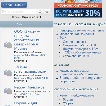
Новая
Тема
16 тем • Страница
1
из
1
Темы
→
Непосредственное управление
ООО «Энки» —
→
Управляющая компания
продажа
→
ТСЖ
строительных
Общие вопросы
материалов в
Создание, работа ТСЖ
Москве
Документооборот в ТСЖ
ТСЖ и собственник жилья
Последнее сообщение
appreen004
«
18 июл 2022,
Страхование ТСЖ
09:11
Ответов:
1
Замена
пластиковых окон
→
Красивые подъезды
→
Видеоролики об отоплении
Последнее сообщение
→
Благоустройство придомовой
Reutova
«
10 дек 2020, 14:11
Ответов:
1
территории
Ремонт балконов
Последнее сообщение
startex
«
18 июл 2019, 10:35
→
Ремонт и обслуживание
Ответов:
4
Ремонт
Поручни для
Уборка