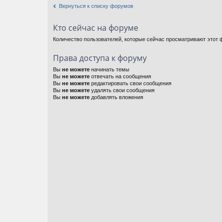
Вернуться к списку форумов
Кто сейчас на форуме
Количество пользователей, которые сейчас просматривают этот ф
Права доступа к форуму
Вы
не можете
начинать темы
Вы
не можете
отвечать на сообщения
Вы
не можете
редактировать свои сообщения
Вы
не можете
удалять свои сообщения
Вы
не можете
добавлять вложения