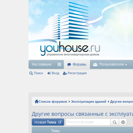
На главную
Форумы
Пользователи
Поиск
Вход
с
Регистрация
ы
лк
и
Список форумов
Эксплуатация зданий
Другие вопро
Другие вопросы связанные с эксплуа
Новая
Тема
Темы