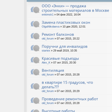
ООО «Энки» — продажа
строительных материалов в Москве
enkimsk1
» 04 фев 2022, 16:04
Замена пластиковых окон
OlgaNikolaeva
» 10 дек 2020, 12:01
Ремонт балконов
old_forum
» 07 окт 2015, 20:22
Поручни для инвалидов
startex
» 29 май 2019, 10:35
Красивые подъезды
Alex_K
» 07 окт 2015, 20:30
Вентиляция
old_forum
» 07 окт 2015, 20:28
в квартире 15 градусов, что
делать???
old_forum
» 07 окт 2015, 20:29
Проведение ремонтных работ
old_forum
» 07 окт 2015, 20:28
Высотные работы