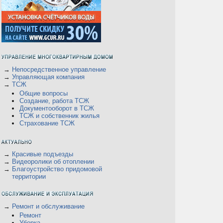
→
Непосредственное управление
→
Управляющая компания
→
ТСЖ
Общие вопросы
Создание, работа ТСЖ
Документооборот в ТСЖ
ТСЖ и собственник жилья
Страхование ТСЖ
→
Красивые подъезды
→
Видеоролики об отоплении
→
Благоустройство придомовой
территории
→
Ремонт и обслуживание
Ремонт
Уборка