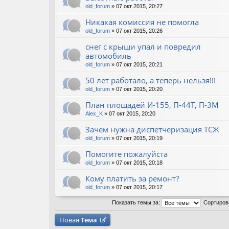
old_forum
» 07 окт 2015, 20:27
Никакая комиссия не помогла
old_forum
» 07 окт 2015, 20:26
снег с крыши упал и повредил
автомобиль
old_forum
» 07 окт 2015, 20:21
50 лет работало, а теперь нельзя!!!
old_forum
» 07 окт 2015, 20:20
План площадей И-155, П-44Т, П-3М
Alex_K
» 07 окт 2015, 20:20
Зачем нужна диспетчеризация ТСЖ
old_forum
» 07 окт 2015, 20:19
Помогите пожалуйста
old_forum
» 07 окт 2015, 20:18
Кому платить за ремонт?
old_forum
» 07 окт 2015, 20:17
Показать темы за:
Сортиров
Новая
Тема