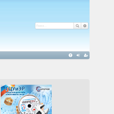
С
A
хо
ег
Q
д
ис
тр
ац
ия