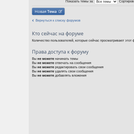
Показать темы за:
Сортиров
Новая
Тема
Вернуться к списку форумов
Кто сейчас на форуме
Количество пользователей, которые сейчас просматривают этот ф
Права доступа к форуму
Вы
не можете
начинать темы
Вы
не можете
отвечать на сообщения
Вы
не можете
редактировать свои сообщения
Вы
не можете
удалять свои сообщения
Вы
не можете
добавлять вложения