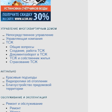
→
Непосредственное управление
→
Управляющая компания
→
ТСЖ
Общие вопросы
Создание, работа ТСЖ
Документооборот в ТСЖ
ТСЖ и собственник жилья
Страхование ТСЖ
→
Красивые подъезды
→
Видеоролики об отоплении
→
Благоустройство придомовой
территории
→
Ремонт и обслуживание
Ремонт
Уборка