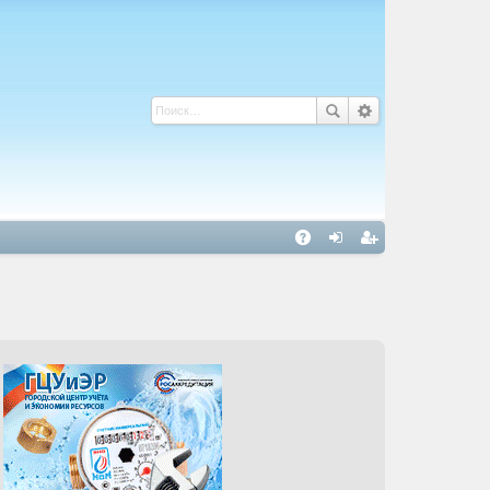
С
A
хо
ег
Q
д
ис
тр
ац
ия