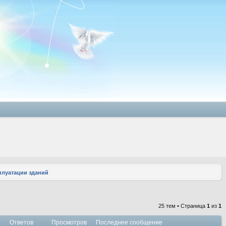
плуатации зданий
25 тем • Страница
1
из
1
Ответов
Просмотров
Последнее сообщение