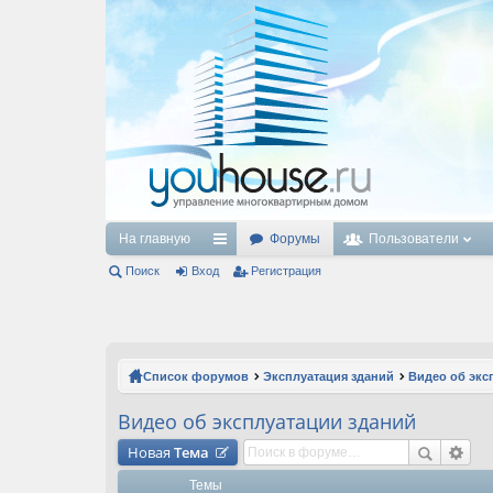
На главную
Форумы
Пользователи
Поиск
Вход
с
Регистрация
ы
лк
и
Список форумов
Эксплуатация зданий
Видео об экс
Видео об эксплуатации зданий
Новая
Тема
Темы