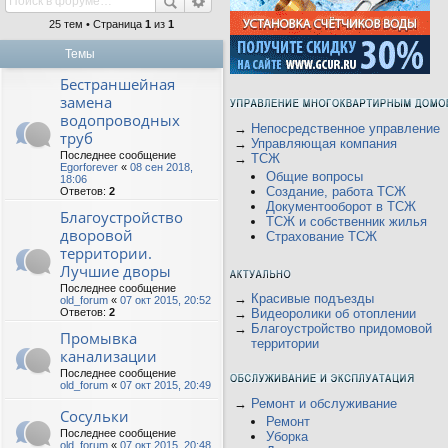
25 тем • Страница
1
из
1
Темы
Бестраншейная
замена
водопроводных
→
Непосредственное управление
труб
→
Управляющая компания
Последнее сообщение
→
ТСЖ
Egorforever
«
08 сен 2018,
Общие вопросы
18:06
Создание, работа ТСЖ
Ответов:
2
Документооборот в ТСЖ
Благоустройство
ТСЖ и собственник жилья
дворовой
Страхование ТСЖ
территории.
Лучшие дворы
Последнее сообщение
→
Красивые подъезды
old_forum
«
07 окт 2015, 20:52
Ответов:
2
→
Видеоролики об отоплении
→
Благоустройство придомовой
Промывка
территории
канализации
Последнее сообщение
old_forum
«
07 окт 2015, 20:49
→
Ремонт и обслуживание
Сосульки
Ремонт
Последнее сообщение
Уборка
old_forum
«
07 окт 2015, 20:48