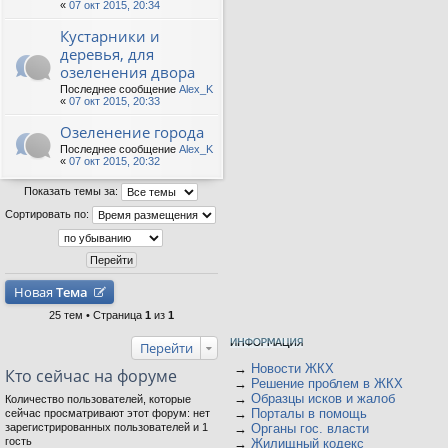
«
07 окт 2015, 20:34
Кустарники и
деревья, для
озеленения двора
Последнее сообщение
Alex_K
«
07 окт 2015, 20:33
Озеленение города
Последнее сообщение
Alex_K
«
07 окт 2015, 20:32
Показать темы за:
Сортировать по:
Новая
Тема
25 тем • Страница
1
из
1
Перейти
→
Новости ЖКХ
Кто сейчас на форуме
→
Решение проблем в ЖКХ
→
Образцы исков и жалоб
Количество пользователей, которые
→
Порталы в помощь
сейчас просматривают этот форум: нет
зарегистрированных пользователей и 1
→
Органы гос. власти
гость
→
Жилищный кодекс