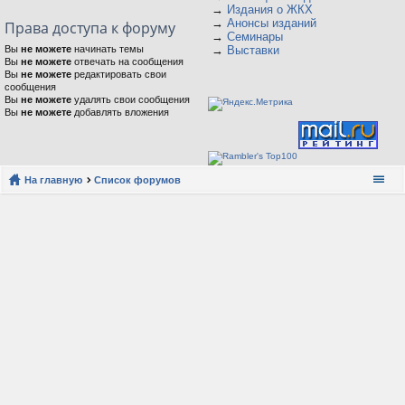
→
Издания о ЖКХ
→
Анонсы изданий
Права доступа к форуму
→
Семинары
Вы
не можете
начинать темы
→
Выставки
Вы
не можете
отвечать на сообщения
Вы
не можете
редактировать свои
сообщения
Вы
не можете
удалять свои сообщения
Вы
не можете
добавлять вложения
На главную
Список форумов