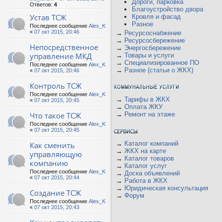
Дороги, парковка
Ответов:
4
Благоустройство двора
Устав ТСЖ
Кровля и фасад
Разное
Последнее сообщение
Alex_K
«
07 окт 2015, 20:46
→
Ресурсоснабжение
→
Ресурсосбережение
Непосредственное
→
Энергосбережение
управление МКД
→
Товары и услуги
→
Специализированное ПО
Последнее сообщение
Alex_K
→
Разное (статьи о ЖКХ)
«
07 окт 2015, 20:46
Контроль ТСЖ
Последнее сообщение
Alex_K
→
Тарифы в ЖКХ
«
07 окт 2015, 20:45
→
Оплата ЖКУ
Что такое ТСЖ
→
Ремонт на этаже
Последнее сообщение
Alex_K
«
07 окт 2015, 20:45
→
Каталог компаний
Как сменить
→
ЖКХ на карте
управляющую
→
Каталог товаров
компанию
→
Каталог услуг
Последнее сообщение
Alex_K
→
Доска объявлений
«
07 окт 2015, 20:44
→
Работа в ЖКХ
→
Юридическая консультация
Создание ТСЖ
→
Форум
Последнее сообщение
Alex_K
«
07 окт 2015, 20:43