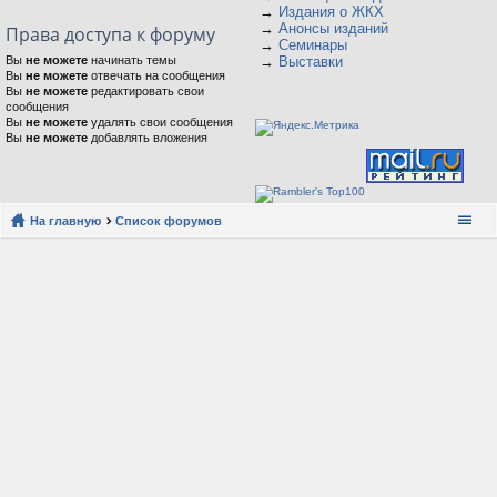
→
Издания о ЖКХ
→
Анонсы изданий
Права доступа к форуму
→
Семинары
Вы
не можете
начинать темы
→
Выставки
Вы
не можете
отвечать на сообщения
Вы
не можете
редактировать свои
сообщения
Вы
не можете
удалять свои сообщения
Вы
не можете
добавлять вложения
На главную
Список форумов