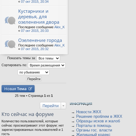
«
07 окт 2015, 20:34
Кустарники и
деревья, для
озеленения двора
Последнее сообщение
Alex_K
«
07 окт 2015, 20:33
Озеленение города
Последнее сообщение
Alex_K
«
07 окт 2015, 20:32
Показать темы за:
Сортировать по:
Новая
Тема
25 тем • Страница
1
из
1
Перейти
→
Новости ЖКХ
Кто сейчас на форуме
→
Решение проблем в ЖКХ
→
Образцы исков и жалоб
Количество пользователей, которые
→
Порталы в помощь
сейчас просматривают этот форум: нет
зарегистрированных пользователей и 1
→
Органы гос. власти
гость
→
Жилищный кодекс