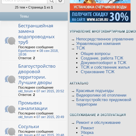
25 тем • Страница
1
из
1
Темы
Бестраншейная
замена
водопроводных
→
Непосредственное управление
труб
→
Управляющая компания
Последнее сообщение
→
ТСЖ
Egorforever
«
08 сен 2018,
Общие вопросы
18:06
Создание, работа ТСЖ
Ответов:
2
Документооборот в ТСЖ
Благоустройство
ТСЖ и собственник жилья
дворовой
Страхование ТСЖ
территории.
Лучшие дворы
Последнее сообщение
→
Красивые подъезды
old_forum
«
07 окт 2015, 20:52
Ответов:
2
→
Видеоролики об отоплении
→
Благоустройство придомовой
Промывка
территории
канализации
Последнее сообщение
old_forum
«
07 окт 2015, 20:49
→
Ремонт и обслуживание
Сосульки
Ремонт
Последнее сообщение
Уборка
old_forum
«
07 окт 2015, 20:48