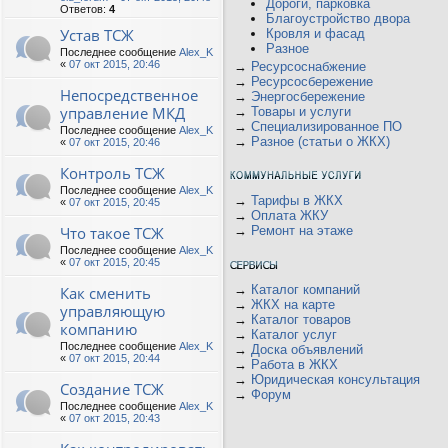
Дороги, парковка
Ответов:
4
Благоустройство двора
Устав ТСЖ
Кровля и фасад
Разное
Последнее сообщение
Alex_K
«
07 окт 2015, 20:46
→
Ресурсоснабжение
→
Ресурсосбережение
Непосредственное
→
Энергосбережение
управление МКД
→
Товары и услуги
→
Специализированное ПО
Последнее сообщение
Alex_K
→
Разное (статьи о ЖКХ)
«
07 окт 2015, 20:46
Контроль ТСЖ
Последнее сообщение
Alex_K
→
Тарифы в ЖКХ
«
07 окт 2015, 20:45
→
Оплата ЖКУ
Что такое ТСЖ
→
Ремонт на этаже
Последнее сообщение
Alex_K
«
07 окт 2015, 20:45
→
Каталог компаний
Как сменить
→
ЖКХ на карте
управляющую
→
Каталог товаров
компанию
→
Каталог услуг
Последнее сообщение
Alex_K
→
Доска объявлений
«
07 окт 2015, 20:44
→
Работа в ЖКХ
→
Юридическая консультация
Создание ТСЖ
→
Форум
Последнее сообщение
Alex_K
«
07 окт 2015, 20:43