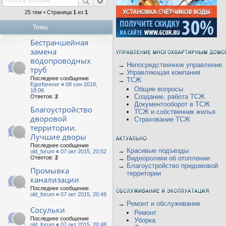
25 тем • Страница
1
из
1
Темы
Бестраншейная
замена
водопроводных
→
Непосредственное управление
труб
→
Управляющая компания
Последнее сообщение
→
ТСЖ
Egorforever
«
08 сен 2018,
Общие вопросы
18:06
Создание, работа ТСЖ
Ответов:
2
Документооборот в ТСЖ
Благоустройство
ТСЖ и собственник жилья
дворовой
Страхование ТСЖ
территории.
Лучшие дворы
Последнее сообщение
→
Красивые подъезды
old_forum
«
07 окт 2015, 20:52
Ответов:
2
→
Видеоролики об отоплении
→
Благоустройство придомовой
Промывка
территории
канализации
Последнее сообщение
old_forum
«
07 окт 2015, 20:49
→
Ремонт и обслуживание
Сосульки
Ремонт
Последнее сообщение
Уборка
old_forum
«
07 окт 2015, 20:48