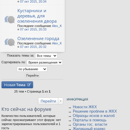
«
07 окт 2015, 20:34
Кустарники и
деревья, для
озеленения двора
Последнее сообщение
Alex_K
«
07 окт 2015, 20:33
Озеленение города
Последнее сообщение
Alex_K
«
07 окт 2015, 20:32
Показать темы за:
Сортировать по:
Новая
Тема
25 тем • Страница
1
из
1
Перейти
→
Новости ЖКХ
Кто сейчас на форуме
→
Решение проблем в ЖКХ
→
Образцы исков и жалоб
Количество пользователей, которые
→
Порталы в помощь
сейчас просматривают этот форум: нет
зарегистрированных пользователей и 1
→
Органы гос. власти
гость
→
Жилищный кодекс