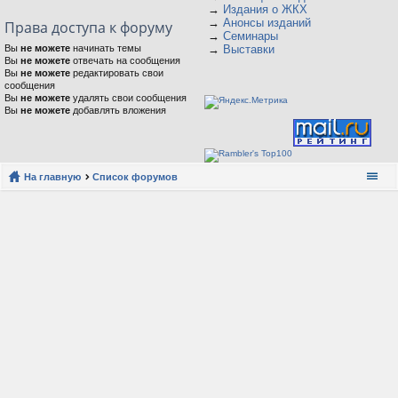
→
Издания о ЖКХ
→
Анонсы изданий
Права доступа к форуму
→
Семинары
Вы
не можете
начинать темы
→
Выставки
Вы
не можете
отвечать на сообщения
Вы
не можете
редактировать свои
сообщения
Вы
не можете
удалять свои сообщения
Вы
не можете
добавлять вложения
На главную
Список форумов