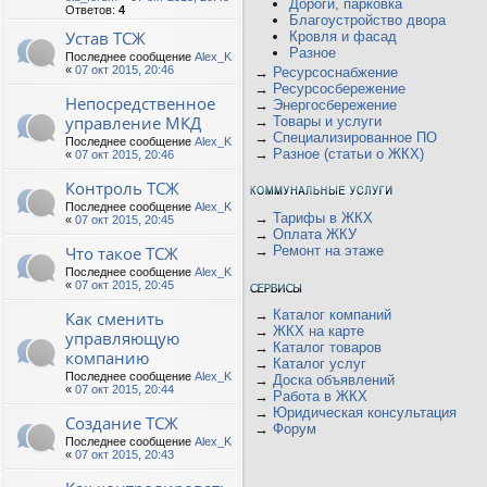
Дороги, парковка
Ответов:
4
Благоустройство двора
Устав ТСЖ
Кровля и фасад
Разное
Последнее сообщение
Alex_K
«
07 окт 2015, 20:46
→
Ресурсоснабжение
→
Ресурсосбережение
Непосредственное
→
Энергосбережение
управление МКД
→
Товары и услуги
→
Специализированное ПО
Последнее сообщение
Alex_K
→
Разное (статьи о ЖКХ)
«
07 окт 2015, 20:46
Контроль ТСЖ
Последнее сообщение
Alex_K
→
Тарифы в ЖКХ
«
07 окт 2015, 20:45
→
Оплата ЖКУ
Что такое ТСЖ
→
Ремонт на этаже
Последнее сообщение
Alex_K
«
07 окт 2015, 20:45
→
Каталог компаний
Как сменить
→
ЖКХ на карте
управляющую
→
Каталог товаров
компанию
→
Каталог услуг
Последнее сообщение
Alex_K
→
Доска объявлений
«
07 окт 2015, 20:44
→
Работа в ЖКХ
→
Юридическая консультация
Создание ТСЖ
→
Форум
Последнее сообщение
Alex_K
«
07 окт 2015, 20:43