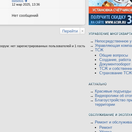
Bebetos
12 мар 2025, 13:36
е
р
е
йт
Нет сообщений
и
к
п
о
Перейти
с
л
е
→
Непосредственное у
д
→
Управляющая компа
орум: нет зарегистрированных пользователей и 1 гость
н
→
ТСЖ
е
м
Общие вопросы
у
Создание, работ
с
Документооборот
о
о
ТСЖ и собственн
б
Страхование ТСЖ
щ
е
н
и
ю
→
Красивые подъезды
→
Видеоролики об ото
→
Благоустройство пр
территории
→
Ремонт и обслужива
Ремонт
Уборка