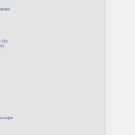
двора
е ПО
Х)
льтация