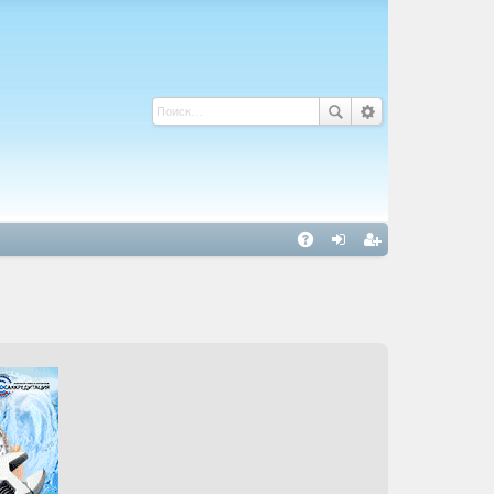
С
A
хо
ег
Q
д
ис
тр
ац
ия