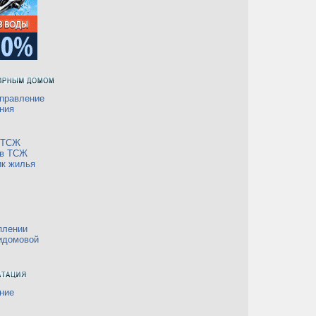
правление
ния
а ТСЖ
 в ТСЖ
ик жилья
плении
идомовой
ние