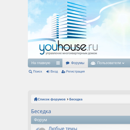
На главную
Форумы
Пользователи
Поиск
Вход
с
Регистрация
ы
лк
и
Список форумов
Беседка
Беседка
Форум
Любые темы