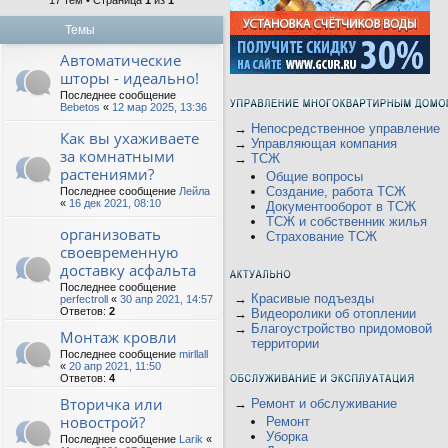
17 тем • Страница
1
из
1
Темы
Автоматические
шторы - идеально!
Последнее сообщение
Bebetos
«
12 мар 2025, 13:36
→
Непосредственное управление
Как вы ухаживаете
→
Управляющая компания
за комнатными
→
ТСЖ
растениями?
Общие вопросы
Создание, работа ТСЖ
Последнее сообщение
Лейла
«
16 дек 2021, 08:10
Документооборот в ТСЖ
ТСЖ и собственник жилья
организовать
Страхование ТСЖ
своевременную
доставку асфальта
Последнее сообщение
→
Красивые подъезды
perfectroll
«
30 апр 2021, 14:57
Ответов:
2
→
Видеоролики об отоплении
→
Благоустройство придомовой
Монтаж кровли
территории
Последнее сообщение
mirllall
«
20 апр 2021, 11:50
Ответов:
4
Вторичка или
→
Ремонт и обслуживание
новострой?
Ремонт
Уборка
Последнее сообщение
Larik
«