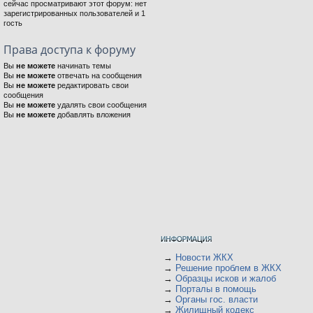
сейчас просматривают этот форум: нет
зарегистрированных пользователей и 1
гость
Права доступа к форуму
Вы
не можете
начинать темы
Вы
не можете
отвечать на сообщения
Вы
не можете
редактировать свои
сообщения
Вы
не можете
удалять свои сообщения
Вы
не можете
добавлять вложения
→
Новости ЖКХ
→
Решение проблем в ЖКХ
→
Образцы исков и жалоб
→
Порталы в помощь
→
Органы гос. власти
→
Жилищный кодекс