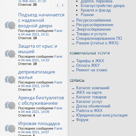
Дороги, парковка
11 янв 2021, 07:25
Ответов:
25
Благоустройство двора
1
2
Кровля и фасад
Подъезд начинается
Разное
с надежной
→
Ресурсоснабжение
входной двери
→
Ресурсосбережение
→
Энергосбережение
Последнее сообщение
Faret
→
Товары и услуги
«
04 янв 2021, 14:11
Ответов:
19
→
Специализированное ПО
→
Разное (статьи о ЖКХ)
Защита от крыс и
мышей
Последнее сообщение
Faret
«
04 янв 2021, 14:10
→
Тарифы в ЖКХ
Ответов:
19
→
Оплата ЖКУ
→
Ремонт на этаже
деприватизация
жилья
Последнее сообщение
Faret
«
04 янв 2021, 14:09
→
Каталог компаний
Ответов:
7
→
ЖКХ на карте
Аренда биотуалетов
→
Каталог товаров
→
Каталог услуг
с обслуживанием
→
Доска объявлений
Последнее сообщение
Faret
→
Работа в ЖКХ
«
04 янв 2021, 14:09
→
Юридическая консультация
Ответов:
4
→
Форум
Игровая площадка
Последнее сообщение
Faret
«
04 янв 2021, 14:07
Ответов:
5