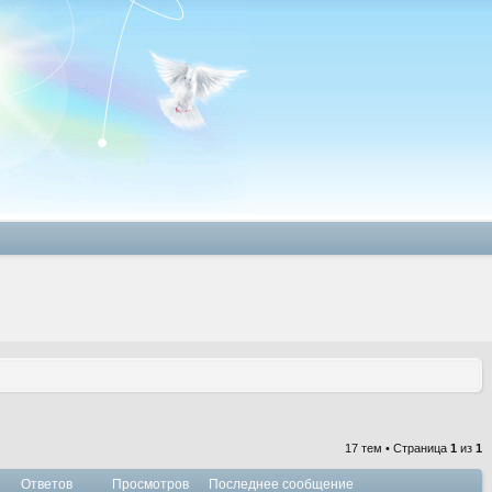
17 тем • Страница
1
из
1
Ответов
Просмотров
Последнее сообщение