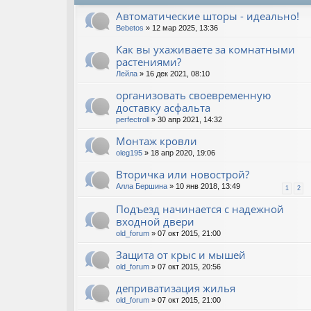
Автоматические шторы - идеально!
Bebetos
» 12 мар 2025, 13:36
Как вы ухаживаете за комнатными
растениями?
Лейла
» 16 дек 2021, 08:10
организовать своевременную
доставку асфальта
perfectroll
» 30 апр 2021, 14:32
Монтаж кровли
oleg195
» 18 апр 2020, 19:06
Вторичка или новострой?
Алла Бершина
» 10 янв 2018, 13:49
1
2
Подъезд начинается с надежной
входной двери
old_forum
» 07 окт 2015, 21:00
Защита от крыс и мышей
old_forum
» 07 окт 2015, 20:56
деприватизация жилья
old_forum
» 07 окт 2015, 21:00