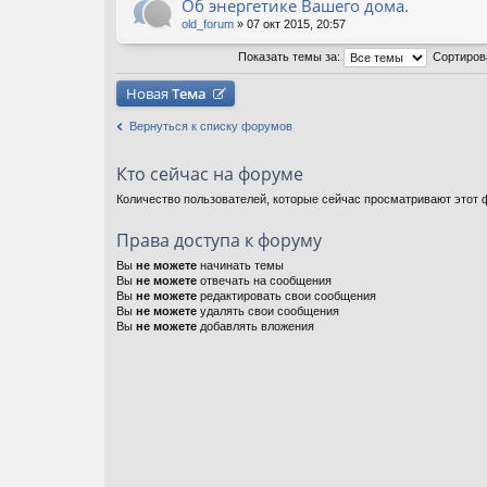
Об энергетике Вашего дома.
old_forum
» 07 окт 2015, 20:57
Показать темы за:
Сортиров
Новая
Тема
Вернуться к списку форумов
Кто сейчас на форуме
Количество пользователей, которые сейчас просматривают этот ф
Права доступа к форуму
Вы
не можете
начинать темы
Вы
не можете
отвечать на сообщения
Вы
не можете
редактировать свои сообщения
Вы
не можете
удалять свои сообщения
Вы
не можете
добавлять вложения