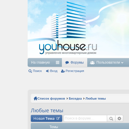
На главную
Форумы
Пользователи
Поиск
Вход
с
Регистрация
ы
лк
и
Список форумов
Беседка
Любые темы
Любые темы
Новая
Тема
Темы