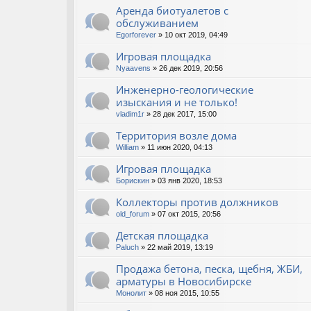
Аренда биотуалетов с
обслуживанием
Egorforever
» 10 окт 2019, 04:49
Игровая площадка
Nyaavens
» 26 дек 2019, 20:56
Инженерно-геологические
изыскания и не только!
vladim1r
» 28 дек 2017, 15:00
Территория возле дома
William
» 11 июн 2020, 04:13
Игровая площадка
Борискин
» 03 янв 2020, 18:53
Коллекторы против должников
old_forum
» 07 окт 2015, 20:56
Детская площадка
Paluch
» 22 май 2019, 13:19
Продажа бетона, песка, щебня, ЖБИ,
арматуры в Новосибирске
Монолит
» 08 ноя 2015, 10:55