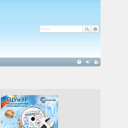
С
A
хо
ег
Q
д
ис
тр
ац
ия