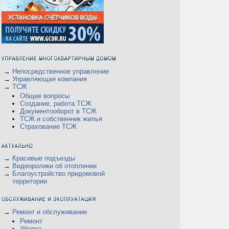
→
Непосредственное управление
→
Управляющая компания
→
ТСЖ
Общие вопросы
Создание, работа ТСЖ
Документооборот в ТСЖ
ТСЖ и собственник жилья
Страхование ТСЖ
→
Красивые подъезды
→
Видеоролики об отоплении
→
Благоустройство придомовой
территории
→
Ремонт и обслуживание
Ремонт
Уборка