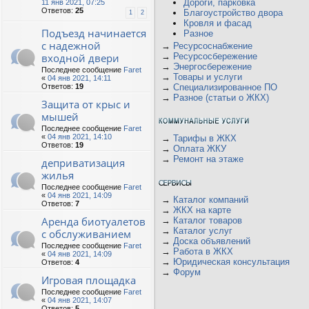
Дороги, парковка
11 янв 2021, 07:25
Ответов:
25
Благоустройство двора
1
2
Кровля и фасад
Подъезд начинается
Разное
с надежной
→
Ресурсоснабжение
входной двери
→
Ресурсосбережение
→
Энергосбережение
Последнее сообщение
Faret
→
Товары и услуги
«
04 янв 2021, 14:11
Ответов:
19
→
Специализированное ПО
→
Разное (статьи о ЖКХ)
Защита от крыс и
мышей
Последнее сообщение
Faret
«
04 янв 2021, 14:10
→
Тарифы в ЖКХ
Ответов:
19
→
Оплата ЖКУ
→
Ремонт на этаже
деприватизация
жилья
Последнее сообщение
Faret
«
04 янв 2021, 14:09
→
Каталог компаний
Ответов:
7
→
ЖКХ на карте
Аренда биотуалетов
→
Каталог товаров
→
Каталог услуг
с обслуживанием
→
Доска объявлений
Последнее сообщение
Faret
→
Работа в ЖКХ
«
04 янв 2021, 14:09
→
Юридическая консультация
Ответов:
4
→
Форум
Игровая площадка
Последнее сообщение
Faret
«
04 янв 2021, 14:07
Ответов:
5