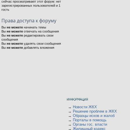
сейчас просматривают этот форум: нет
зарегистрированных пользователей и 1
гость
Права доступа к форуму
Вы
не можете
начинать темы
Вы
не можете
отвечать на сообщения
Вы
не можете
редактировать свои
сообщения
Вы
не можете
удалять свои сообщения
Вы
не можете
добавлять вложения
→
Новости ЖКХ
→
Решение проблем в ЖКХ
→
Образцы исков и жалоб
→
Порталы в помощь
→
Органы гос. власти
→
Жилищный кодекс