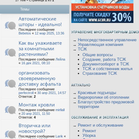
17 тем • Страница
1
из
1
Темы
Автоматические
шторы - идеально!
Последнее сообщение
Bebetos
«
12 мар 2025, 13:36
→
Непосредственное управление
Как вы ухаживаете
→
Управляющая компания
за комнатными
→
ТСЖ
растениями?
Общие вопросы
Создание, работа ТСЖ
Последнее сообщение
Лейла
«
16 дек 2021, 08:10
Документооборот в ТСЖ
ТСЖ и собственник жилья
организовать
Страхование ТСЖ
своевременную
доставку асфальта
Последнее сообщение
→
Красивые подъезды
perfectroll
«
30 апр 2021, 14:57
Ответов:
2
→
Видеоролики об отоплении
→
Благоустройство придомовой
Монтаж кровли
территории
Последнее сообщение
mirllall
«
20 апр 2021, 11:50
Ответов:
4
Вторичка или
→
Ремонт и обслуживание
новострой?
Ремонт
Уборка
Последнее сообщение
Larik
«