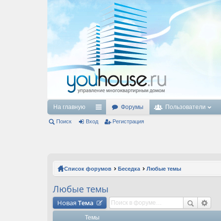
На главную
Форумы
Пользователи
Поиск
Вход
с
Регистрация
ы
лк
и
Список форумов
Беседка
Любые темы
Любые темы
Новая
Тема
Темы