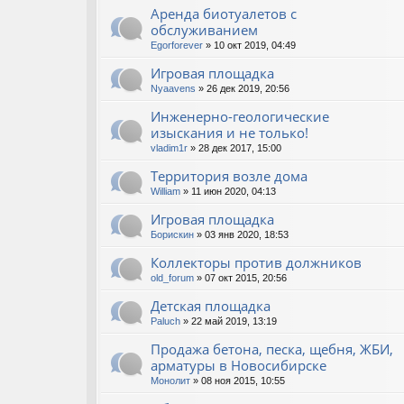
Аренда биотуалетов с
обслуживанием
Egorforever
» 10 окт 2019, 04:49
Игровая площадка
Nyaavens
» 26 дек 2019, 20:56
Инженерно-геологические
изыскания и не только!
vladim1r
» 28 дек 2017, 15:00
Территория возле дома
William
» 11 июн 2020, 04:13
Игровая площадка
Борискин
» 03 янв 2020, 18:53
Коллекторы против должников
old_forum
» 07 окт 2015, 20:56
Детская площадка
Paluch
» 22 май 2019, 13:19
Продажа бетона, песка, щебня, ЖБИ,
арматуры в Новосибирске
Монолит
» 08 ноя 2015, 10:55