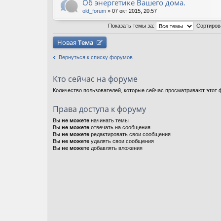
Об энергетике Вашего дома.
old_forum
» 07 окт 2015, 20:57
Показать темы за:
Сортиров
Новая
Тема
Вернуться к списку форумов
Кто сейчас на форуме
Количество пользователей, которые сейчас просматривают этот ф
Права доступа к форуму
Вы
не можете
начинать темы
Вы
не можете
отвечать на сообщения
Вы
не можете
редактировать свои сообщения
Вы
не можете
удалять свои сообщения
Вы
не можете
добавлять вложения