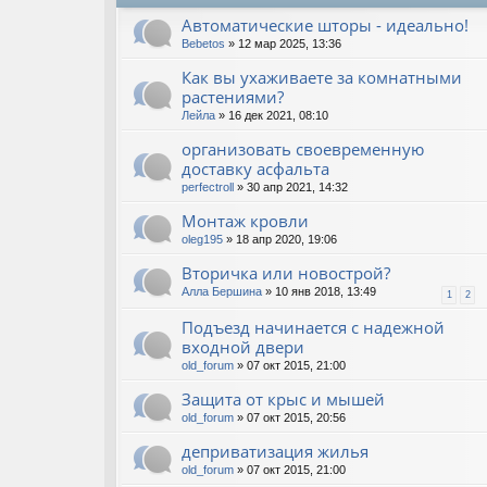
Автоматические шторы - идеально!
Bebetos
» 12 мар 2025, 13:36
Как вы ухаживаете за комнатными
растениями?
Лейла
» 16 дек 2021, 08:10
организовать своевременную
доставку асфальта
perfectroll
» 30 апр 2021, 14:32
Монтаж кровли
oleg195
» 18 апр 2020, 19:06
Вторичка или новострой?
Алла Бершина
» 10 янв 2018, 13:49
1
2
Подъезд начинается с надежной
входной двери
old_forum
» 07 окт 2015, 21:00
Защита от крыс и мышей
old_forum
» 07 окт 2015, 20:56
деприватизация жилья
old_forum
» 07 окт 2015, 21:00