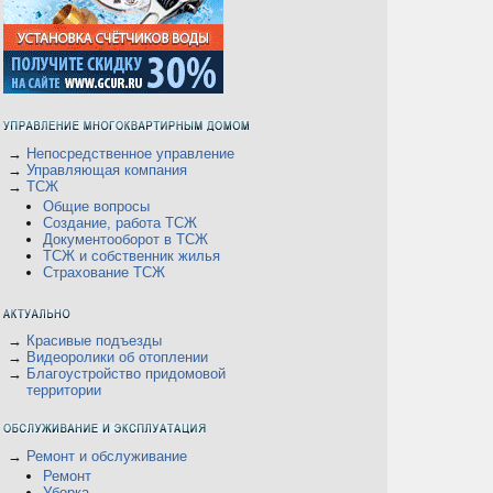
→
Непосредственное управление
→
Управляющая компания
→
ТСЖ
Общие вопросы
Создание, работа ТСЖ
Документооборот в ТСЖ
ТСЖ и собственник жилья
Страхование ТСЖ
→
Красивые подъезды
→
Видеоролики об отоплении
→
Благоустройство придомовой
территории
→
Ремонт и обслуживание
Ремонт
Уборка