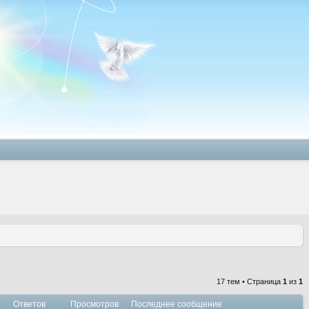
17 тем • Страница
1
из
1
Ответов
Просмотров
Последнее сообщение