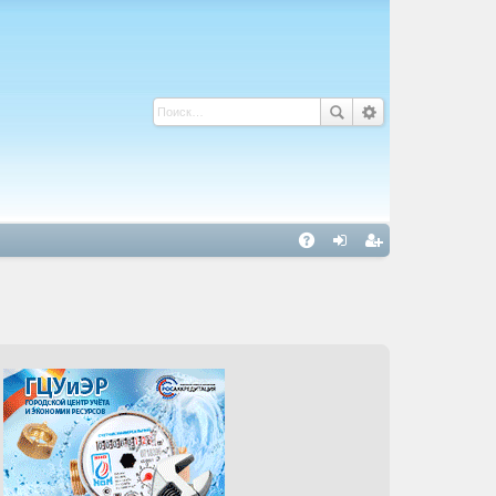
С
A
хо
ег
Q
д
ис
тр
ац
ия