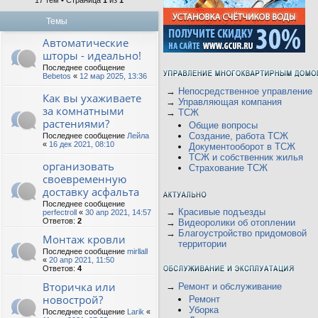
17 тем • Страница
1
из
1
Темы
Автоматические
шторы - идеально!
Последнее сообщение
Bebetos
«
12 мар 2025, 13:36
→
Непосредственное управление
Как вы ухаживаете
→
Управляющая компания
за комнатными
→
ТСЖ
растениями?
Общие вопросы
Создание, работа ТСЖ
Последнее сообщение
Лейла
«
16 дек 2021, 08:10
Документооборот в ТСЖ
ТСЖ и собственник жилья
организовать
Страхование ТСЖ
своевременную
доставку асфальта
Последнее сообщение
→
Красивые подъезды
perfectroll
«
30 апр 2021, 14:57
Ответов:
2
→
Видеоролики об отоплении
→
Благоустройство придомовой
Монтаж кровли
территории
Последнее сообщение
mirllall
«
20 апр 2021, 11:50
Ответов:
4
Вторичка или
→
Ремонт и обслуживание
новострой?
Ремонт
Уборка
Последнее сообщение
Larik
«