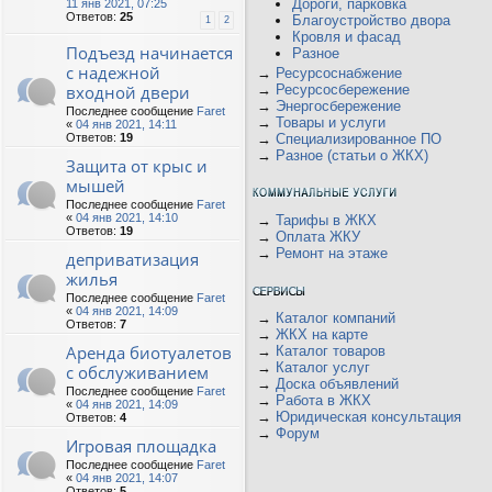
Дороги, парковка
11 янв 2021, 07:25
Ответов:
25
Благоустройство двора
1
2
Кровля и фасад
Подъезд начинается
Разное
с надежной
→
Ресурсоснабжение
входной двери
→
Ресурсосбережение
→
Энергосбережение
Последнее сообщение
Faret
→
Товары и услуги
«
04 янв 2021, 14:11
Ответов:
19
→
Специализированное ПО
→
Разное (статьи о ЖКХ)
Защита от крыс и
мышей
Последнее сообщение
Faret
«
04 янв 2021, 14:10
→
Тарифы в ЖКХ
Ответов:
19
→
Оплата ЖКУ
→
Ремонт на этаже
деприватизация
жилья
Последнее сообщение
Faret
«
04 янв 2021, 14:09
→
Каталог компаний
Ответов:
7
→
ЖКХ на карте
Аренда биотуалетов
→
Каталог товаров
→
Каталог услуг
с обслуживанием
→
Доска объявлений
Последнее сообщение
Faret
→
Работа в ЖКХ
«
04 янв 2021, 14:09
→
Юридическая консультация
Ответов:
4
→
Форум
Игровая площадка
Последнее сообщение
Faret
«
04 янв 2021, 14:07
Ответов:
5