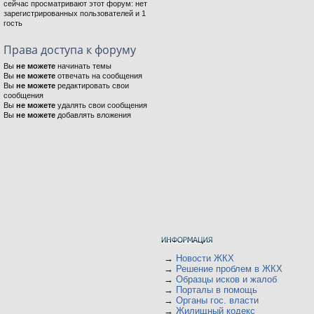
сейчас просматривают этот форум: нет
зарегистрированных пользователей и 1
гость
Права доступа к форуму
Вы
не можете
начинать темы
Вы
не можете
отвечать на сообщения
Вы
не можете
редактировать свои
сообщения
Вы
не можете
удалять свои сообщения
Вы
не можете
добавлять вложения
→
Новости ЖКХ
→
Решение проблем в ЖКХ
→
Образцы исков и жалоб
→
Порталы в помощь
→
Органы гос. власти
→
Жилищный кодекс