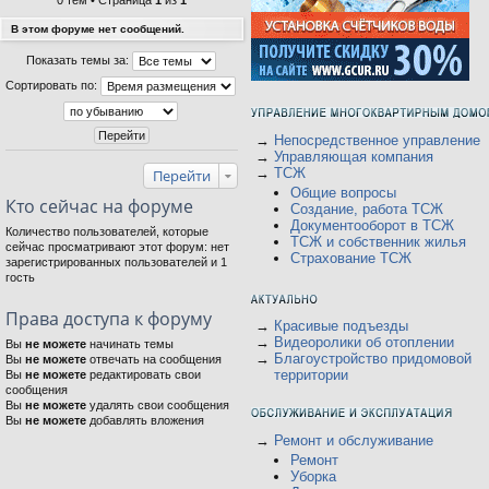
0 тем • Страница
1
из
1
В этом форуме нет сообщений.
Показать темы за:
Сортировать по:
→
Непосредственное управление
→
Управляющая компания
→
ТСЖ
Перейти
Общие вопросы
Кто сейчас на форуме
Создание, работа ТСЖ
Документооборот в ТСЖ
Количество пользователей, которые
ТСЖ и собственник жилья
сейчас просматривают этот форум: нет
Страхование ТСЖ
зарегистрированных пользователей и 1
гость
Права доступа к форуму
→
Красивые подъезды
→
Видеоролики об отоплении
Вы
не можете
начинать темы
→
Благоустройство придомовой
Вы
не можете
отвечать на сообщения
территории
Вы
не можете
редактировать свои
сообщения
Вы
не можете
удалять свои сообщения
Вы
не можете
добавлять вложения
→
Ремонт и обслуживание
Ремонт
Уборка