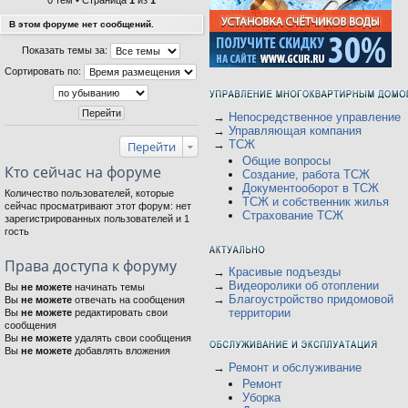
0 тем • Страница
1
из
1
В этом форуме нет сообщений.
Показать темы за:
Сортировать по:
→
Непосредственное управление
→
Управляющая компания
→
ТСЖ
Перейти
Общие вопросы
Кто сейчас на форуме
Создание, работа ТСЖ
Документооборот в ТСЖ
Количество пользователей, которые
ТСЖ и собственник жилья
сейчас просматривают этот форум: нет
Страхование ТСЖ
зарегистрированных пользователей и 1
гость
Права доступа к форуму
→
Красивые подъезды
→
Видеоролики об отоплении
Вы
не можете
начинать темы
→
Благоустройство придомовой
Вы
не можете
отвечать на сообщения
территории
Вы
не можете
редактировать свои
сообщения
Вы
не можете
удалять свои сообщения
Вы
не можете
добавлять вложения
→
Ремонт и обслуживание
Ремонт
Уборка