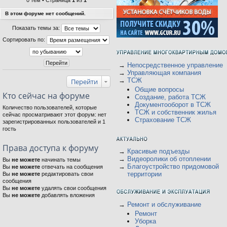
0 тем • Страница
1
из
1
В этом форуме нет сообщений.
Показать темы за:
Сортировать по:
→
Непосредственное управление
→
Управляющая компания
→
ТСЖ
Перейти
Общие вопросы
Кто сейчас на форуме
Создание, работа ТСЖ
Документооборот в ТСЖ
Количество пользователей, которые
ТСЖ и собственник жилья
сейчас просматривают этот форум: нет
Страхование ТСЖ
зарегистрированных пользователей и 1
гость
Права доступа к форуму
→
Красивые подъезды
→
Видеоролики об отоплении
Вы
не можете
начинать темы
→
Благоустройство придомовой
Вы
не можете
отвечать на сообщения
территории
Вы
не можете
редактировать свои
сообщения
Вы
не можете
удалять свои сообщения
Вы
не можете
добавлять вложения
→
Ремонт и обслуживание
Ремонт
Уборка