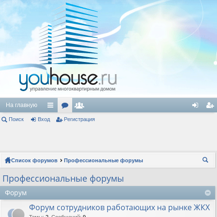
На главную
Поиск
Вход
с
ор
Регистрация
ол
хо
ег
ы
ум
ьз
д
ис
лк
ы
ов
тр
Список форумов
Профессиональные форумы
и
ат
ац
ои
Профессиональные форумы
ел
ия
ск
Форум
и
Форум сотрудников работающих на рынке ЖКХ
Темы
:
2
,
Сообщений
:
9