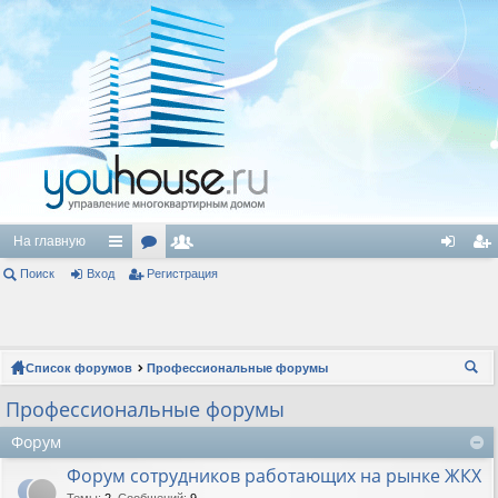
На главную
Поиск
Вход
с
ор
Регистрация
ол
хо
ег
ы
ум
ьз
д
ис
лк
ы
ов
тр
Список форумов
Профессиональные форумы
и
ат
ац
ои
Профессиональные форумы
ел
ия
ск
Форум
и
Форум сотрудников работающих на рынке ЖКХ
Темы
:
2
,
Сообщений
:
9