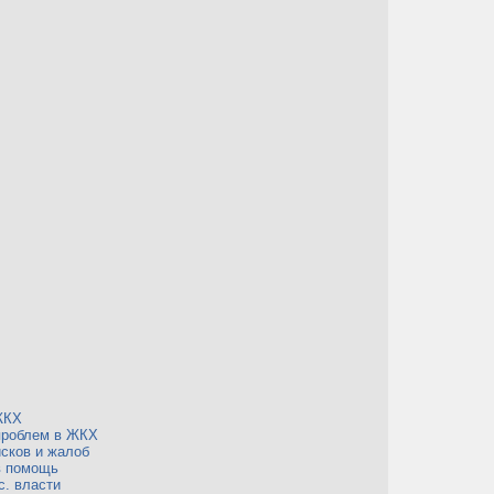
ЖКХ
проблем в ЖКХ
сков и жалоб
в помощь
с. власти