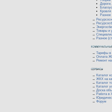
ю
Дороги,
Благоус
Кровля
Разное
→
Ресурсос
→
Ресурсос
→
Энергосб
→
Товары и 
→
Специали
→
Разное (с
→
Тарифы в
→
Оплата Ж
→
Ремонт на
→
Каталог к
→
ЖКХ на ка
→
Каталог т
→
Каталог у
→
Доска объ
→
Работа в
→
Юридичес
→
Форум