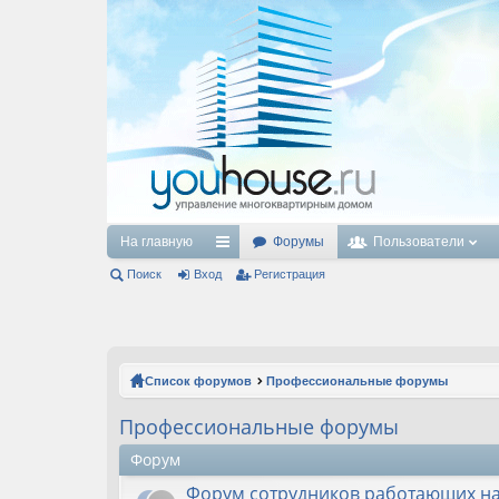
На главную
Форумы
Пользователи
Поиск
Вход
с
Регистрация
ы
лк
и
Список форумов
Профессиональные форумы
Профессиональные форумы
Форум
Форум сотрудников работающих н