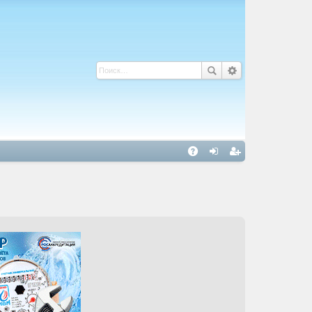
С
A
хо
ег
Q
д
ис
тр
ац
ия