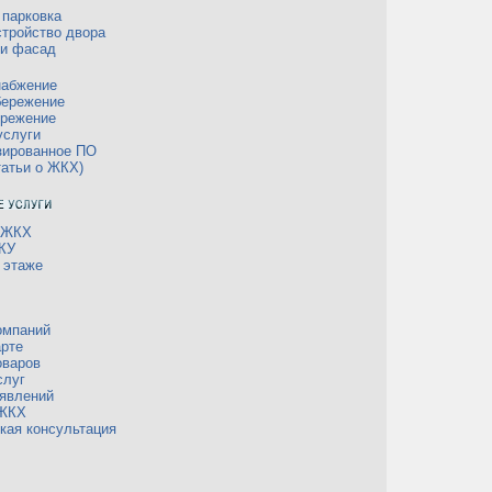
 парковка
тройство двора
 и фасад
набжение
бережение
ережение
услуги
зированное ПО
татьи о ЖКХ)
 ЖКХ
КУ
 этаже
омпаний
рте
оваров
слуг
явлений
 ЖКХ
кая консультация