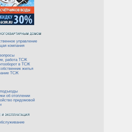
твенное управление
щая компания
вопросы
ие, работа ТСЖ
нтооборот в ТСЖ
собственник жилья
вание ТСЖ
 подъезды
ки об отоплении
ойство придомовой
и
обслуживание