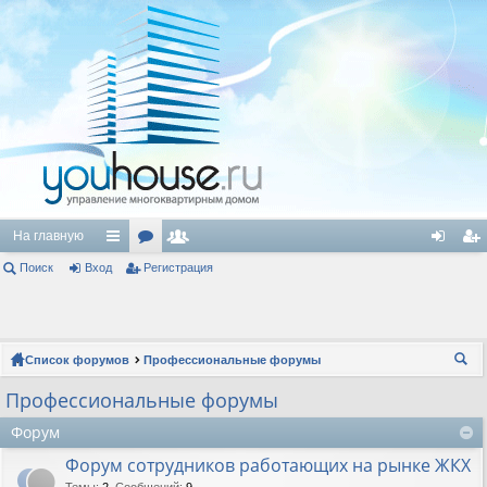
На главную
Поиск
Вход
с
ор
Регистрация
ол
хо
ег
ы
ум
ьз
д
ис
лк
ы
ов
тр
Список форумов
Профессиональные форумы
и
ат
ац
ои
Профессиональные форумы
ел
ия
ск
Форум
и
Форум сотрудников работающих на рынке ЖКХ
Темы
:
2
,
Сообщений
:
9