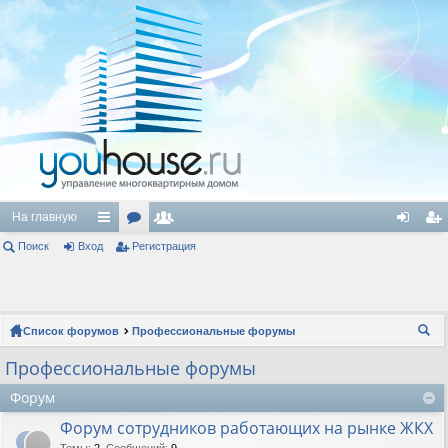
На главную
Поиск
Вход
с
ор
Регистрация
ол
хо
ег
ы
ум
ьз
д
ис
лк
ы
ов
тр
Список форумов
Профессиональные форумы
и
ат
ац
ои
Профессиональные форумы
ел
ия
ск
Форум
и
Форум сотрудников работающих на рынке ЖКХ
Темы
:
2
,
Сообщений
:
9