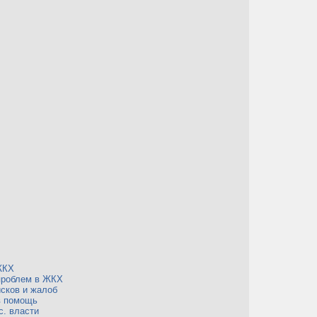
ЖКХ
проблем в ЖКХ
сков и жалоб
в помощь
с. власти