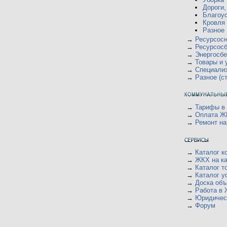
ю
Дороги,
Благоус
Кровля
Разное
→
Ресурсос
→
Ресурсос
→
Энергосб
→
Товары и 
→
Специали
→
Разное (с
→
Тарифы в
→
Оплата Ж
→
Ремонт на
→
Каталог к
→
ЖКХ на ка
→
Каталог т
→
Каталог у
→
Доска объ
→
Работа в
→
Юридичес
→
Форум