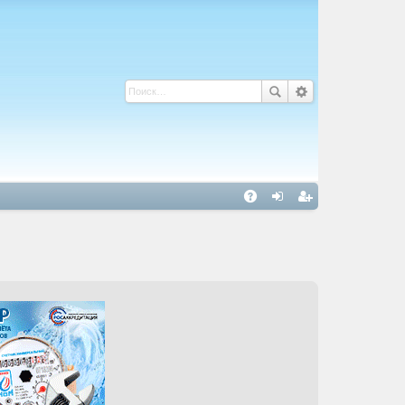
С
A
хо
ег
Q
д
ис
тр
ац
ия