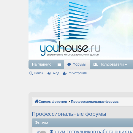
На главную
Форумы
Пользователи
Поиск
Вход
с
Регистрация
ы
лк
и
Список форумов
Профессиональные форумы
Профессиональные форумы
Форум
Форум сотрудников работающих н