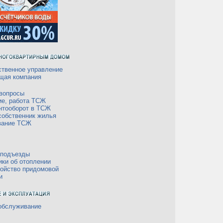
твенное управление
щая компания
вопросы
ие, работа ТСЖ
нтооборот в ТСЖ
собственник жилья
вание ТСЖ
 подъезды
ки об отоплении
ойство придомовой
и
обслуживание