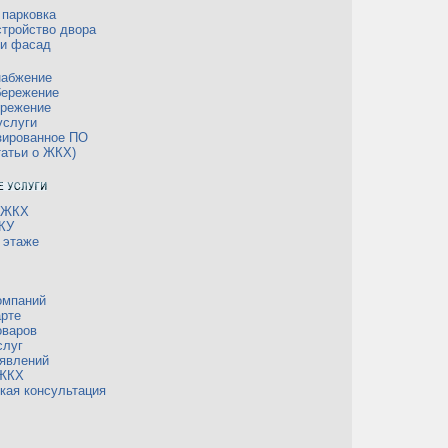
 парковка
тройство двора
 и фасад
набжение
бережение
ережение
услуги
зированное ПО
татьи о ЖКХ)
 ЖКХ
КУ
 этаже
омпаний
рте
оваров
слуг
явлений
 ЖКХ
кая консультация