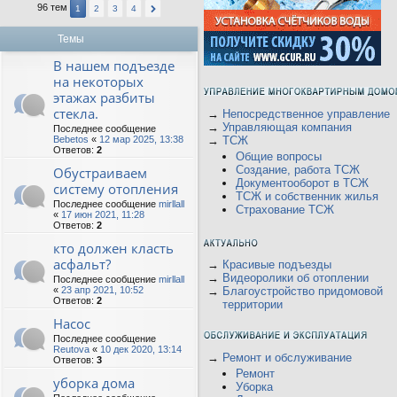
96 тем
1
2
3
4
Темы
В нашем подъезде
на некоторых
этажах разбиты
стекла.
→
Непосредственное управление
→
Управляющая компания
Последнее сообщение
Bebetos
«
12 мар 2025, 13:38
→
ТСЖ
Ответов:
2
Общие вопросы
Создание, работа ТСЖ
Обустраиваем
Документооборот в ТСЖ
систему отопления
ТСЖ и собственник жилья
Последнее сообщение
mirllall
Страхование ТСЖ
«
17 июн 2021, 11:28
Ответов:
2
кто должен класть
асфальт?
→
Красивые подъезды
→
Видеоролики об отоплении
Последнее сообщение
mirllall
«
23 апр 2021, 10:52
→
Благоустройство придомовой
Ответов:
2
территории
Насос
Последнее сообщение
Reutova
«
10 дек 2020, 13:14
→
Ремонт и обслуживание
Ответов:
3
Ремонт
уборка дома
Уборка