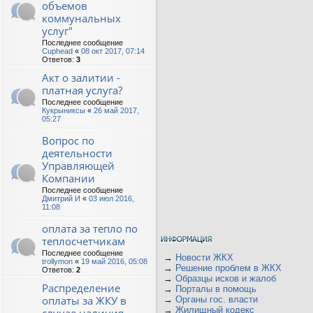
объемов
коммунальных
услуг"
Последнее сообщение
Cuphead
«
08 окт 2017, 07:14
Ответов:
3
Акт о залитии -
платная услуга?
Последнее сообщение
Кукрыниксы
«
26 май 2017,
05:27
Вопрос по
деятельности
Управляющей
Компании
Последнее сообщение
Дмитрий И
«
03 июл 2016,
11:08
оплата за тепло по
теплосчетчикам
Последнее сообщение
→
Новости ЖКХ
trollymon
«
19 май 2016, 05:08
→
Решение проблем в ЖКХ
Ответов:
2
→
Образцы исков и жалоб
Распределение
→
Порталы в помощь
оплаты за ЖКУ в
→
Органы гос. власти
→
Жилищный кодекс