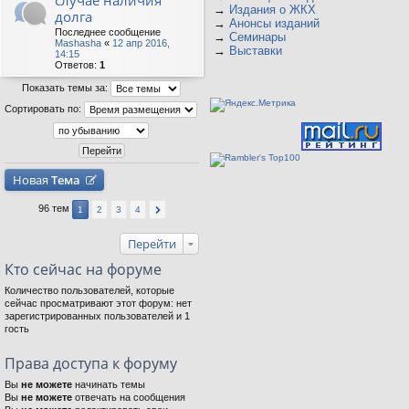
случае наличия
→
Издания о ЖКХ
долга
→
Анонсы изданий
Последнее сообщение
→
Семинары
Mashasha
«
12 апр 2016,
→
Выставки
14:15
Ответов:
1
Показать темы за:
Сортировать по:
Новая
Тема
96 тем
1
2
3
4
Перейти
Кто сейчас на форуме
Количество пользователей, которые
сейчас просматривают этот форум: нет
зарегистрированных пользователей и 1
гость
Права доступа к форуму
Вы
не можете
начинать темы
Вы
не можете
отвечать на сообщения