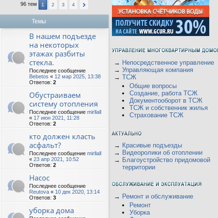
96 тем
1
2
3
4
Темы
В нашем подъезде
на некоторых
этажах разбиты
стекла.
→
Непосредственное управление
→
Управляющая компания
Последнее сообщение
Bebetos
«
12 мар 2025, 13:38
→
ТСЖ
Ответов:
2
Общие вопросы
Создание, работа ТСЖ
Обустраиваем
Документооборот в ТСЖ
систему отопления
ТСЖ и собственник жилья
Последнее сообщение
mirllall
Страхование ТСЖ
«
17 июн 2021, 11:28
Ответов:
2
кто должен класть
асфальт?
→
Красивые подъезды
→
Видеоролики об отоплении
Последнее сообщение
mirllall
«
23 апр 2021, 10:52
→
Благоустройство придомовой
Ответов:
2
территории
Насос
Последнее сообщение
Reutova
«
10 дек 2020, 13:14
→
Ремонт и обслуживание
Ответов:
3
Ремонт
уборка дома
Уборка