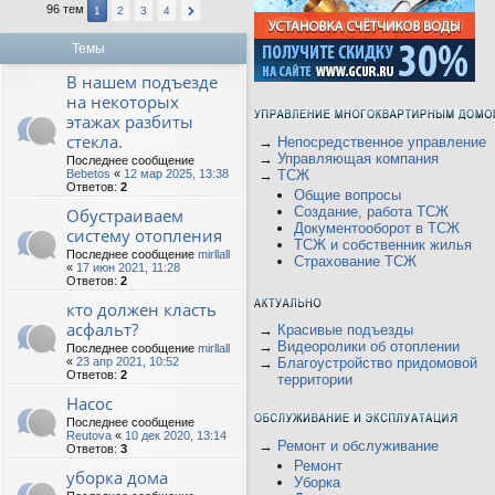
96 тем
1
2
3
4
Темы
В нашем подъезде
на некоторых
этажах разбиты
стекла.
→
Непосредственное управление
→
Управляющая компания
Последнее сообщение
Bebetos
«
12 мар 2025, 13:38
→
ТСЖ
Ответов:
2
Общие вопросы
Создание, работа ТСЖ
Обустраиваем
Документооборот в ТСЖ
систему отопления
ТСЖ и собственник жилья
Последнее сообщение
mirllall
Страхование ТСЖ
«
17 июн 2021, 11:28
Ответов:
2
кто должен класть
асфальт?
→
Красивые подъезды
→
Видеоролики об отоплении
Последнее сообщение
mirllall
«
23 апр 2021, 10:52
→
Благоустройство придомовой
Ответов:
2
территории
Насос
Последнее сообщение
Reutova
«
10 дек 2020, 13:14
→
Ремонт и обслуживание
Ответов:
3
Ремонт
уборка дома
Уборка