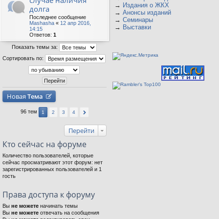
случае наличия
→
Издания о ЖКХ
долга
→
Анонсы изданий
Последнее сообщение
→
Семинары
Mashasha
«
12 апр 2016,
→
Выставки
14:15
Ответов:
1
Показать темы за:
Сортировать по:
Новая
Тема
96 тем
1
2
3
4
Перейти
Кто сейчас на форуме
Количество пользователей, которые
сейчас просматривают этот форум: нет
зарегистрированных пользователей и 1
гость
Права доступа к форуму
Вы
не можете
начинать темы
Вы
не можете
отвечать на сообщения