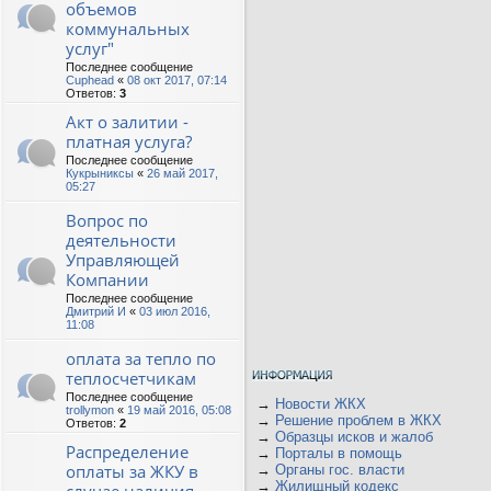
объемов
коммунальных
услуг"
Последнее сообщение
Cuphead
«
08 окт 2017, 07:14
Ответов:
3
Акт о залитии -
платная услуга?
Последнее сообщение
Кукрыниксы
«
26 май 2017,
05:27
Вопрос по
деятельности
Управляющей
Компании
Последнее сообщение
Дмитрий И
«
03 июл 2016,
11:08
оплата за тепло по
теплосчетчикам
Последнее сообщение
→
Новости ЖКХ
trollymon
«
19 май 2016, 05:08
→
Решение проблем в ЖКХ
Ответов:
2
→
Образцы исков и жалоб
Распределение
→
Порталы в помощь
оплаты за ЖКУ в
→
Органы гос. власти
→
Жилищный кодекс