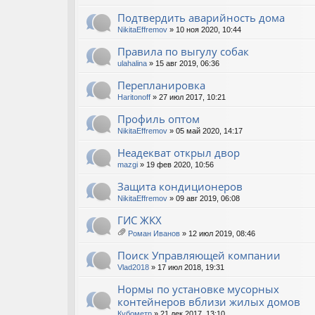
Подтвердить аварийность дома
NikitaEffremov
» 10 ноя 2020, 10:44
Правила по выгулу собак
ulahalina
» 15 авг 2019, 06:36
Перепланировка
Haritonoff
» 27 июл 2017, 10:21
Профиль оптом
NikitaEffremov
» 05 май 2020, 14:17
Неадекват открыл двор
mazgi
» 19 фев 2020, 10:56
Защита кондиционеров
NikitaEffremov
» 09 авг 2019, 06:08
ГИС ЖКХ
Роман Иванов
» 12 июл 2019, 08:46
ло
ж
Поиск Управляющей компании
ен
ия
Vlad2018
» 17 июл 2018, 19:31
Нормы по установке мусорных
контейнеров вблизи жилых домов
Кубометр
» 21 дек 2017, 13:10