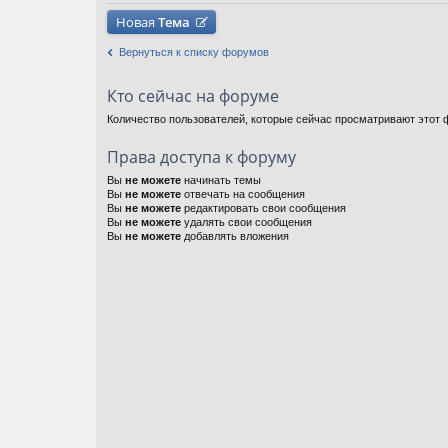
Новая
Тема
Вернуться к списку форумов
Кто сейчас на форуме
Количество пользователей, которые сейчас просматривают этот ф
Права доступа к форуму
Вы
не можете
начинать темы
Вы
не можете
отвечать на сообщения
Вы
не можете
редактировать свои сообщения
Вы
не можете
удалять свои сообщения
Вы
не можете
добавлять вложения