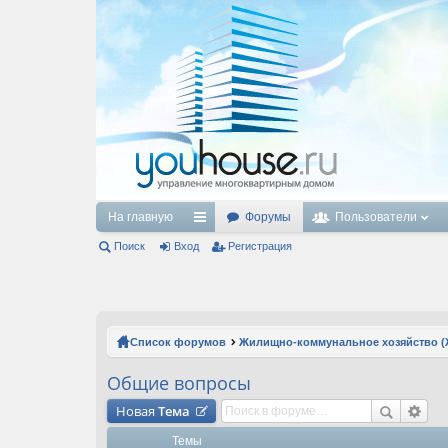
На главную
Форумы
Пользователи
Поиск
Вход
с
Регистрация
ы
лк
и
Список форумов
Жилищно-коммунальное хозяйство (
Общие вопросы
Новая
Тема
Темы