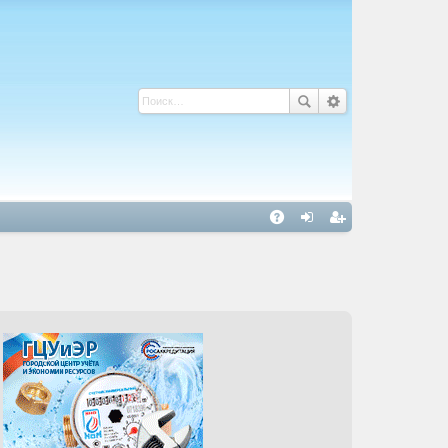
С
A
хо
ег
Q
д
ис
тр
ац
ия