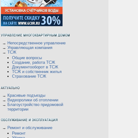
→
Непосредственное управление
→
Управляющая компания
→
ТСЖ
Общие вопросы
Создание, работа ТСЖ
Документооборот в ТСЖ
ТСЖ и собственник жилья
Страхование ТСЖ
→
Красивые подъезды
→
Видеоролики об отоплении
→
Благоустройство придомовой
территории
→
Ремонт и обслуживание
Ремонт
Уборка