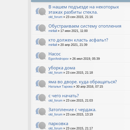
В нашем подъезде на некоторых
этажах разбиты стекла.
old_forum
» 23 сен 2015, 21:16
Обустраиваем систему отопления
mirllall
» 17 июн 2021, 11:00
кто должен класть асфальт?
mirllall
» 20 апр 2021, 21:39
Насос
EgorAndropov
» 26 июл 2019, 05:39
уборка дома
old_forum
» 23 сен 2015, 21:18
яма во дворе. куда обращаться?
Наталья Тарова
» 30 апр 2016, 07:15
с чего начать?
old_forum
» 23 сен 2015, 21:03
Затопление с чердака.
old_forum
» 23 сен 2015, 13:19
парковка
old_forum
» 23 сен 2015, 21:17