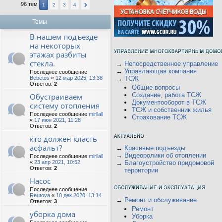
96 тем
1
2
3
4
Темы
В нашем подъезде
на некоторых
этажах разбиты
стекла.
→
Непосредственное управление
→
Управляющая компания
Последнее сообщение
Bebetos
«
12 мар 2025, 13:38
→
ТСЖ
Ответов:
2
Общие вопросы
Создание, работа ТСЖ
Обустраиваем
Документооборот в ТСЖ
систему отопления
ТСЖ и собственник жилья
Последнее сообщение
mirllall
Страхование ТСЖ
«
17 июн 2021, 11:28
Ответов:
2
кто должен класть
асфальт?
→
Красивые подъезды
→
Видеоролики об отоплении
Последнее сообщение
mirllall
«
23 апр 2021, 10:52
→
Благоустройство придомовой
Ответов:
2
территории
Насос
Последнее сообщение
Reutova
«
10 дек 2020, 13:14
→
Ремонт и обслуживание
Ответов:
3
Ремонт
уборка дома
Уборка