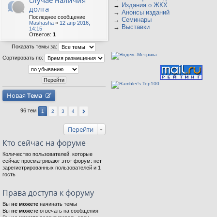
случае наличия
→
Издания о ЖКХ
долга
→
Анонсы изданий
Последнее сообщение
→
Семинары
Mashasha
«
12 апр 2016,
→
Выставки
14:15
Ответов:
1
Показать темы за:
Сортировать по:
Новая
Тема
96 тем
1
2
3
4
Перейти
Кто сейчас на форуме
Количество пользователей, которые
сейчас просматривают этот форум: нет
зарегистрированных пользователей и 1
гость
Права доступа к форуму
Вы
не можете
начинать темы
Вы
не можете
отвечать на сообщения