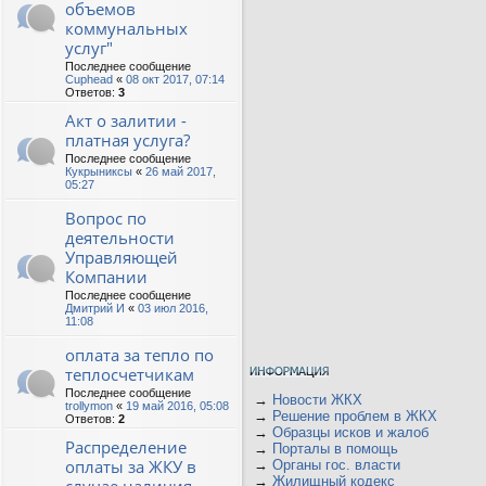
объемов
коммунальных
услуг"
Последнее сообщение
Cuphead
«
08 окт 2017, 07:14
Ответов:
3
Акт о залитии -
платная услуга?
Последнее сообщение
Кукрыниксы
«
26 май 2017,
05:27
Вопрос по
деятельности
Управляющей
Компании
Последнее сообщение
Дмитрий И
«
03 июл 2016,
11:08
оплата за тепло по
теплосчетчикам
Последнее сообщение
→
Новости ЖКХ
trollymon
«
19 май 2016, 05:08
→
Решение проблем в ЖКХ
Ответов:
2
→
Образцы исков и жалоб
Распределение
→
Порталы в помощь
оплаты за ЖКУ в
→
Органы гос. власти
→
Жилищный кодекс