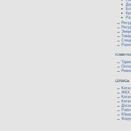
До
Бл
Кр
Ра
→
Ресу
→
Ресу
→
Энер
→
Това
→
Спец
→
Разн
→
Тари
→
Опла
→
Ремо
→
Ката
→
ЖКХ 
→
Ката
→
Ката
→
Доск
→
Рабо
→
Юрид
→
Фору