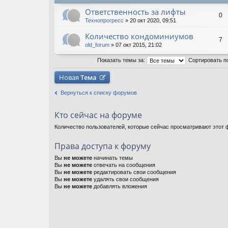
Ответственность за лифты
0
Технопрогресс
» 20 окт 2020, 09:51
Количество кондоминиумов
7
old_forum
» 07 окт 2015, 21:02
Показать темы за:
Сортировать п
Новая
Тема
Вернуться к списку форумов
Кто сейчас на форуме
Количество пользователей, которые сейчас просматривают этот ф
Права доступа к форуму
Вы
не можете
начинать темы
Вы
не можете
отвечать на сообщения
Вы
не можете
редактировать свои сообщения
Вы
не можете
удалять свои сообщения
Вы
не можете
добавлять вложения