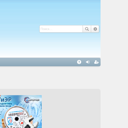
С
A
хо
ег
Q
д
ис
тр
ац
ия