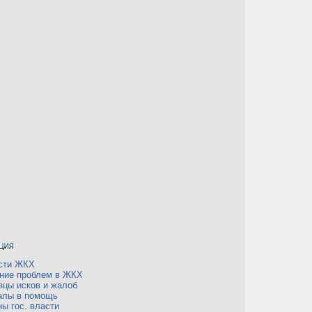
сти ЖКХ
ние проблем в ЖКХ
зцы исков и жалоб
алы в помощь
ы гос. власти