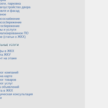
роги, парковка
агоустройство двора
овля и фасад
зное
рсоснабжение
рсосбережение
госбережение
ры и услуги
иализированное ПО
ое (статьи о ЖКХ)
фы в ЖКХ
та ЖКУ
нт на этаже
лог компаний
на карте
лог товаров
лог услуг
а объявлений
та в ЖКХ
ическая консультация
м