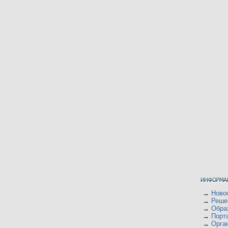
→
Ново
→
Реше
→
Обра
→
Порт
→
Орган