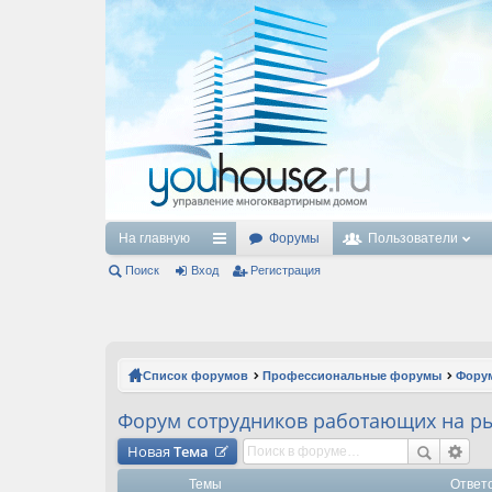
На главную
Форумы
Пользователи
Поиск
Вход
с
Регистрация
ы
лк
и
Список форумов
Профессиональные форумы
Форум
Форум сотрудников работающих на р
Новая
Тема
Темы
Ответ