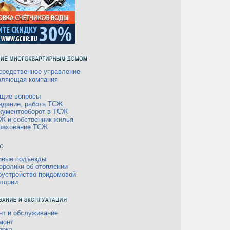
средственное управление
вляющая компания
щие вопросы
здание, работа ТСЖ
кументооборот в ТСЖ
Ж и собственник жилья
рахование ТСЖ
ивые подъезды
оролики об отоплении
оустройство придомовой
итории
нт и обслуживание
монт
орка