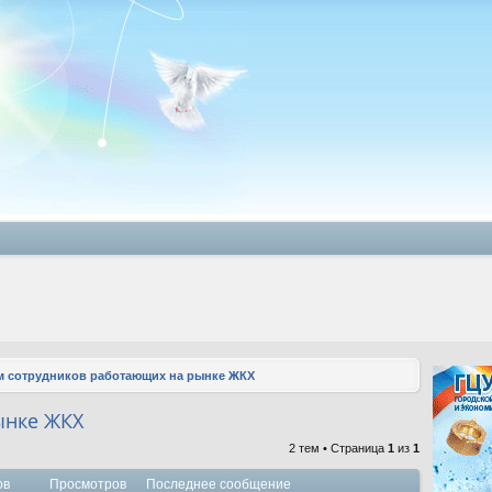
 сотрудников работающих на рынке ЖКХ
ынке ЖКХ
2 тем • Страница
1
из
1
ов
Просмотров
Последнее сообщение