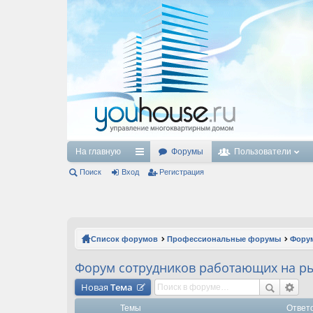
На главную
Форумы
Пользователи
Поиск
Вход
с
Регистрация
ы
лк
и
Список форумов
Профессиональные форумы
Форум
Форум сотрудников работающих на р
Новая
Тема
Темы
Ответ