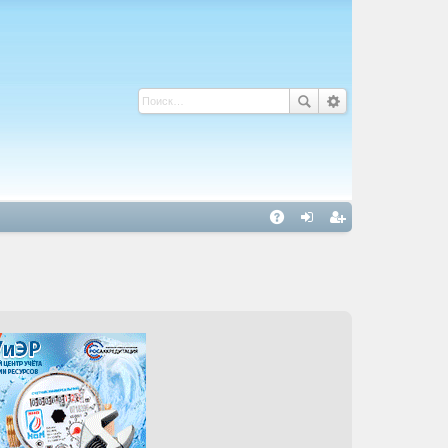
С
A
хо
ег
Q
д
ис
тр
ац
ия