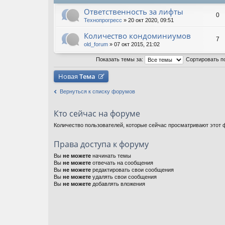
Ответственность за лифты
0
Технопрогресс
» 20 окт 2020, 09:51
Количество кондоминиумов
7
old_forum
» 07 окт 2015, 21:02
Показать темы за:
Сортировать п
Новая
Тема
Вернуться к списку форумов
Кто сейчас на форуме
Количество пользователей, которые сейчас просматривают этот ф
Права доступа к форуму
Вы
не можете
начинать темы
Вы
не можете
отвечать на сообщения
Вы
не можете
редактировать свои сообщения
Вы
не можете
удалять свои сообщения
Вы
не можете
добавлять вложения