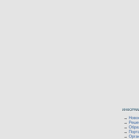
→
Ново
→
Реше
→
Обра
→
Порт
→
Орган