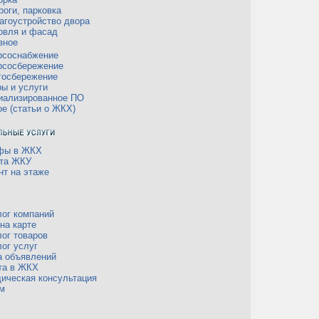
роги, парковка
агоустройство двора
овля и фасад
зное
рсоснабжение
рсосбережение
госбережение
ры и услуги
иализированное ПО
ое (статьи о ЖКХ)
фы в ЖКХ
та ЖКУ
нт на этаже
лог компаний
на карте
лог товаров
лог услуг
а объявлений
та в ЖКХ
ическая консультация
м