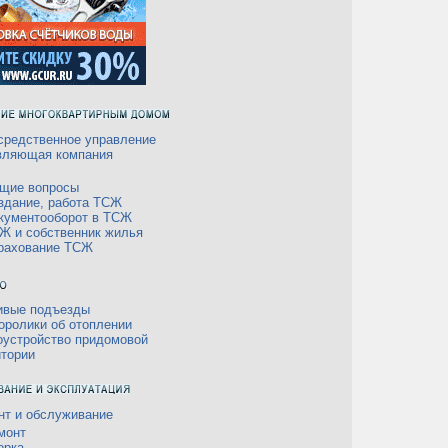
средственное управление
вляющая компания
щие вопросы
здание, работа ТСЖ
кументооборот в ТСЖ
Ж и собственник жилья
рахование ТСЖ
ивые подъезды
оролики об отоплении
оустройство придомовой
итории
нт и обслуживание
монт
орка