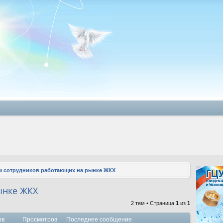
 сотрудников работающих на рынке ЖКХ
ынке ЖКХ
2 тем • Страница
1
из
1
ов
Просмотров
Последнее сообщение