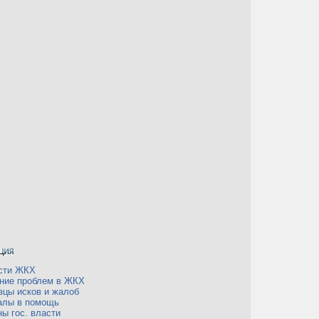
сти ЖКХ
ние проблем в ЖКХ
зцы исков и жалоб
алы в помощь
ы гос. власти