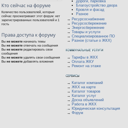
Дороги, парковка
Кто сейчас на форуме
Благоустройство двора
Кровля и фасад
Количество пользователей, которые
Разное
сейчас просматривают этот форум: нет
→
Ресурсоснабжение
зарегистрированных пользователей и 1
→
Ресурсосбережение
гость
→
Энергосбережение
→
Товары и услуги
Права доступа к форуму
→
Специализированное ПО
→
Разное (статьи о ЖКХ)
Вы
не можете
начинать темы
Вы
не можете
отвечать на сообщения
Вы
не можете
редактировать свои
сообщения
→
Тарифы в ЖКХ
Вы
не можете
удалять свои сообщения
→
Оплата ЖКУ
Вы
не можете
добавлять вложения
→
Ремонт на этаже
→
Каталог компаний
→
ЖКХ на карте
→
Каталог товаров
→
Каталог услуг
→
Доска объявлений
→
Работа в ЖКХ
→
Юридическая консультация
→
Форум