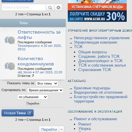
2 тем • Страница
1
из
1
Темы
Ответственность за
лифты
→
Непосредственное управление
→
Управляющая компания
Последнее сообщение
Технопрогресс
«
20 окт 2020,
→
ТСЖ
09:51
Общие вопросы
Создание, работа ТСЖ
Количество
Документооборот в ТСЖ
кондоминиумов
ТСЖ и собственник жилья
Последнее сообщение
Страхование ТСЖ
old_forum
«
07 окт 2015, 21:03
Ответов:
7
Показать темы за:
→
Красивые подъезды
Сортировать по:
→
Видеоролики об отоплении
→
Благоустройство придомовой
территории
Новая
Тема
→
Ремонт и обслуживание
2 тем • Страница
1
из
1
Ремонт
Уборка
Перейти