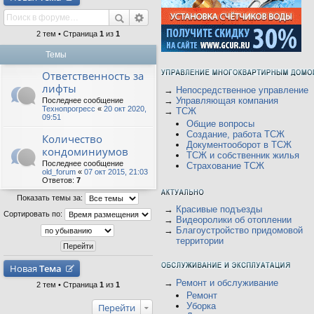
2 тем • Страница
1
из
1
Темы
Ответственность за
лифты
→
Непосредственное управление
→
Управляющая компания
Последнее сообщение
Технопрогресс
«
20 окт 2020,
→
ТСЖ
09:51
Общие вопросы
Создание, работа ТСЖ
Количество
Документооборот в ТСЖ
кондоминиумов
ТСЖ и собственник жилья
Последнее сообщение
Страхование ТСЖ
old_forum
«
07 окт 2015, 21:03
Ответов:
7
Показать темы за:
→
Красивые подъезды
Сортировать по:
→
Видеоролики об отоплении
→
Благоустройство придомовой
территории
Новая
Тема
→
Ремонт и обслуживание
2 тем • Страница
1
из
1
Ремонт
Уборка
Перейти