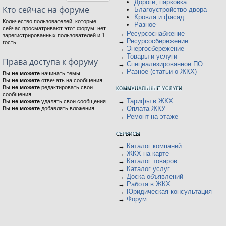
Дороги, парковка
Кто сейчас на форуме
Благоустройство двора
Кровля и фасад
Количество пользователей, которые
Разное
сейчас просматривают этот форум: нет
→
Ресурсоснабжение
зарегистрированных пользователей и 1
→
Ресурсосбережение
гость
→
Энергосбережение
→
Товары и услуги
Права доступа к форуму
→
Специализированное ПО
→
Разное (статьи о ЖКХ)
Вы
не можете
начинать темы
Вы
не можете
отвечать на сообщения
Вы
не можете
редактировать свои
сообщения
→
Тарифы в ЖКХ
Вы
не можете
удалять свои сообщения
→
Оплата ЖКУ
Вы
не можете
добавлять вложения
→
Ремонт на этаже
→
Каталог компаний
→
ЖКХ на карте
→
Каталог товаров
→
Каталог услуг
→
Доска объявлений
→
Работа в ЖКХ
→
Юридическая консультация
→
Форум