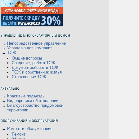
→
Непосредственное управление
→
Управляющая компания
→
ТСЖ
Общие вопросы
Создание, работа ТСЖ
Документооборот в ТСЖ
ТСЖ и собственник жилья
Страхование ТСЖ
→
Красивые подъезды
→
Видеоролики об отоплении
→
Благоустройство придомовой
территории
→
Ремонт и обслуживание
Ремонт
Уборка