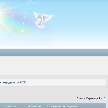
м сотрудников ТСЖ
5 тем • Страница
1
из
1
Ответов
Просмотров
Последнее сообщение