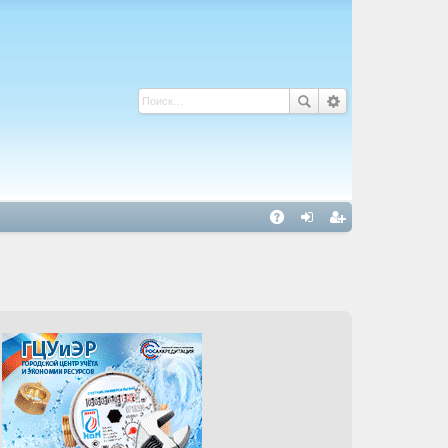
С
A
хо
ег
Q
д
ис
тр
ац
ия