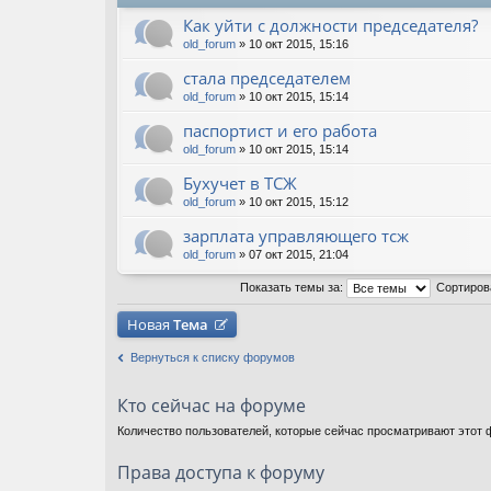
Как уйти с должности председателя?
old_forum
» 10 окт 2015, 15:16
стала председателем
old_forum
» 10 окт 2015, 15:14
паспортист и его работа
old_forum
» 10 окт 2015, 15:14
Бухучет в ТСЖ
old_forum
» 10 окт 2015, 15:12
зарплата управляющего тсж
old_forum
» 07 окт 2015, 21:04
Показать темы за:
Сортиров
Новая
Тема
Вернуться к списку форумов
Кто сейчас на форуме
Количество пользователей, которые сейчас просматривают этот ф
Права доступа к форуму