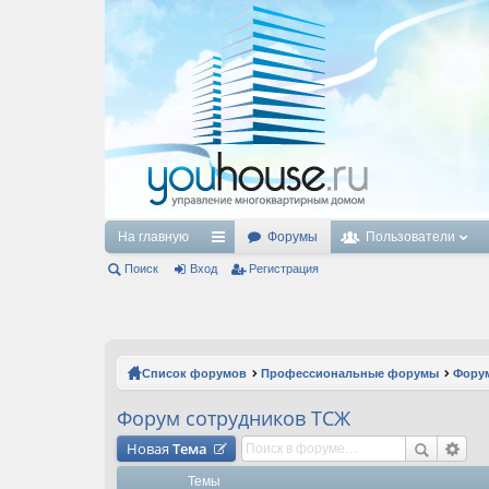
На главную
Форумы
Пользователи
Поиск
Вход
с
Регистрация
ы
лк
и
Список форумов
Профессиональные форумы
Фору
Форум сотрудников ТСЖ
Новая
Тема
Темы