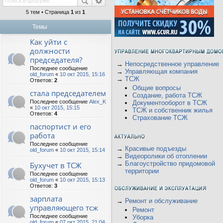
5 тем • Страница
1
из
1
Темы
Как уйти с
должности
председателя?
→
Непосредственное управление
Последнее сообщение
→
Управляющая компания
old_forum
«
10 окт 2015, 15:16
→
ТСЖ
Ответов:
2
Общие вопросы
стала председателем
Создание, работа ТСЖ
Последнее сообщение
Alex_K
Документооборот в ТСЖ
«
10 окт 2015, 15:15
ТСЖ и собственник жилья
Ответов:
4
Страхование ТСЖ
паспортист и его
работа
Последнее сообщение
→
Красивые подъезды
old_forum
«
10 окт 2015, 15:14
→
Видеоролики об отоплении
→
Благоустройство придомовой
Бухучет в ТСЖ
территории
Последнее сообщение
old_forum
«
10 окт 2015, 15:13
Ответов:
3
зарплата
→
Ремонт и обслуживание
управляющего тсж
Ремонт
Последнее сообщение
Уборка
old_forum
«
07 окт 2015, 21:04