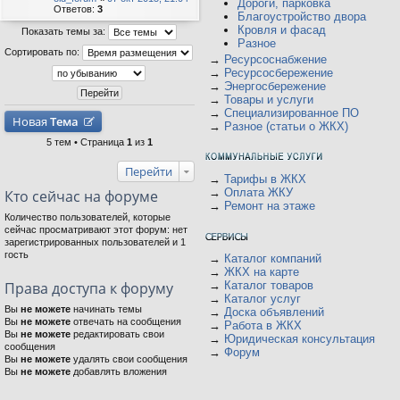
Дороги, парковка
Ответов:
3
Благоустройство двора
Кровля и фасад
Показать темы за:
Разное
Сортировать по:
→
Ресурсоснабжение
→
Ресурсосбережение
→
Энергосбережение
→
Товары и услуги
→
Специализированное ПО
Новая
Тема
→
Разное (статьи о ЖКХ)
5 тем • Страница
1
из
1
Перейти
→
Тарифы в ЖКХ
→
Оплата ЖКУ
Кто сейчас на форуме
→
Ремонт на этаже
Количество пользователей, которые
сейчас просматривают этот форум: нет
зарегистрированных пользователей и 1
гость
→
Каталог компаний
→
ЖКХ на карте
Права доступа к форуму
→
Каталог товаров
→
Каталог услуг
Вы
не можете
начинать темы
→
Доска объявлений
Вы
не можете
отвечать на сообщения
→
Работа в ЖКХ
Вы
не можете
редактировать свои
→
Юридическая консультация
сообщения
→
Форум
Вы
не можете
удалять свои сообщения
Вы
не можете
добавлять вложения