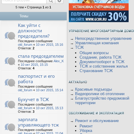
5 тем • Страница
1
из
1
Темы
Как уйти с
должности
председателя?
→
Непосредственное управление
Последнее сообщение
→
Управляющая компания
old_forum
«
10 окт 2015, 15:16
→
ТСЖ
Ответов:
2
Общие вопросы
стала председателем
Создание, работа ТСЖ
Последнее сообщение
Alex_K
Документооборот в ТСЖ
«
10 окт 2015, 15:15
ТСЖ и собственник жилья
Ответов:
4
Страхование ТСЖ
паспортист и его
работа
Последнее сообщение
→
Красивые подъезды
old_forum
«
10 окт 2015, 15:14
→
Видеоролики об отоплении
→
Благоустройство придомовой
Бухучет в ТСЖ
территории
Последнее сообщение
old_forum
«
10 окт 2015, 15:13
Ответов:
3
зарплата
→
Ремонт и обслуживание
управляющего тсж
Ремонт
Последнее сообщение
Уборка
old_forum
«
07 окт 2015, 21:04