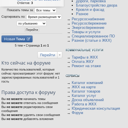
Дороги, парковка
Ответов:
3
Благоустройство двора
Кровля и фасад
Показать темы за:
Разное
Сортировать по:
→
Ресурсоснабжение
→
Ресурсосбережение
→
Энергосбережение
→
Товары и услуги
→
Специализированное ПО
Новая
Тема
→
Разное (статьи о ЖКХ)
5 тем • Страница
1
из
1
Перейти
→
Тарифы в ЖКХ
→
Оплата ЖКУ
Кто сейчас на форуме
→
Ремонт на этаже
Количество пользователей, которые
сейчас просматривают этот форум: нет
зарегистрированных пользователей и 1
гость
→
Каталог компаний
→
ЖКХ на карте
Права доступа к форуму
→
Каталог товаров
→
Каталог услуг
Вы
не можете
начинать темы
→
Доска объявлений
Вы
не можете
отвечать на сообщения
→
Работа в ЖКХ
Вы
не можете
редактировать свои
→
Юридическая консультация
сообщения
→
Форум
Вы
не можете
удалять свои сообщения
Вы
не можете
добавлять вложения