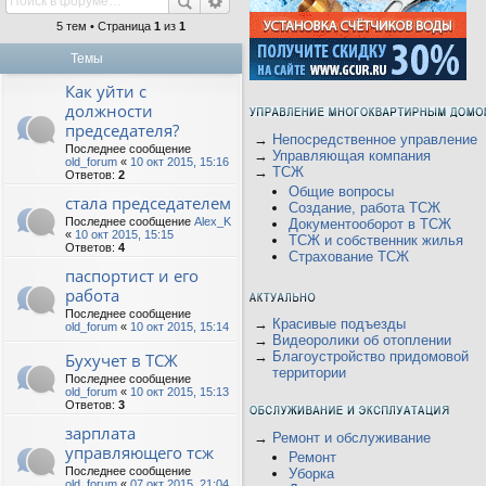
5 тем • Страница
1
из
1
Темы
Как уйти с
должности
председателя?
→
Непосредственное управление
Последнее сообщение
→
Управляющая компания
old_forum
«
10 окт 2015, 15:16
→
ТСЖ
Ответов:
2
Общие вопросы
стала председателем
Создание, работа ТСЖ
Последнее сообщение
Alex_K
Документооборот в ТСЖ
«
10 окт 2015, 15:15
ТСЖ и собственник жилья
Ответов:
4
Страхование ТСЖ
паспортист и его
работа
Последнее сообщение
→
Красивые подъезды
old_forum
«
10 окт 2015, 15:14
→
Видеоролики об отоплении
→
Благоустройство придомовой
Бухучет в ТСЖ
территории
Последнее сообщение
old_forum
«
10 окт 2015, 15:13
Ответов:
3
зарплата
→
Ремонт и обслуживание
управляющего тсж
Ремонт
Последнее сообщение
Уборка
old_forum
«
07 окт 2015, 21:04