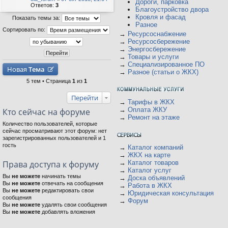
Дороги, парковка
Ответов:
3
Благоустройство двора
Кровля и фасад
Показать темы за:
Разное
Сортировать по:
→
Ресурсоснабжение
→
Ресурсосбережение
→
Энергосбережение
→
Товары и услуги
→
Специализированное ПО
Новая
Тема
→
Разное (статьи о ЖКХ)
5 тем • Страница
1
из
1
Перейти
→
Тарифы в ЖКХ
→
Оплата ЖКУ
Кто сейчас на форуме
→
Ремонт на этаже
Количество пользователей, которые
сейчас просматривают этот форум: нет
зарегистрированных пользователей и 1
гость
→
Каталог компаний
→
ЖКХ на карте
Права доступа к форуму
→
Каталог товаров
→
Каталог услуг
Вы
не можете
начинать темы
→
Доска объявлений
Вы
не можете
отвечать на сообщения
→
Работа в ЖКХ
Вы
не можете
редактировать свои
→
Юридическая консультация
сообщения
→
Форум
Вы
не можете
удалять свои сообщения
Вы
не можете
добавлять вложения