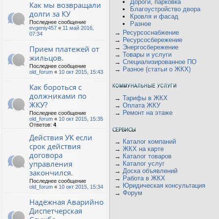
Дороги, парковка
Как мы возвращали
Благоустройство двора
долги за КУ
Кровля и фасад
Последнее сообщение
Разное
evgeniy457
«
11 май 2016,
→
Ресурсоснабжение
07:34
→
Ресурсосбережение
→
Энергосбережение
Прием платежей от
→
Товары и услуги
жильцов.
→
Специализированное ПО
Последнее сообщение
→
Разное (статьи о ЖКХ)
old_forum
«
10 окт 2015, 15:43
Как бороться с
должниками по
→
Тарифы в ЖКХ
ЖКУ?
→
Оплата ЖКУ
→
Ремонт на этаже
Последнее сообщение
old_forum
«
10 окт 2015, 15:35
Ответов:
4
Действия УК если
→
Каталог компаний
срок действия
→
ЖКХ на карте
договора
→
Каталог товаров
управления
→
Каталог услуг
→
Доска объявлений
закончился.
→
Работа в ЖКХ
Последнее сообщение
→
Юридическая консультация
old_forum
«
10 окт 2015, 15:34
→
Форум
Надёжная Аварийно
Диспетчерская