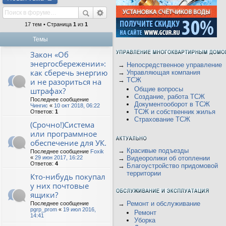
17 тем • Страница
1
из
1
Темы
Закон «Об
энергосбережении»:
→
Непосредственное управление
как сберечь энергию
→
Управляющая компания
→
ТСЖ
и не разориться на
Общие вопросы
штрафах?
Создание, работа ТСЖ
Последнее сообщение
Документооборот в ТСЖ
Чингис
«
10 окт 2018, 06:22
ТСЖ и собственник жилья
Ответов:
1
Страхование ТСЖ
(Срочно!)Система
или программное
обеспечение для УК.
→
Красивые подъезды
Последнее сообщение
Foxik
«
29 июн 2017, 16:22
→
Видеоролики об отоплении
Ответов:
4
→
Благоустройство придомовой
территории
Кто-нибудь покупал
у них почтовые
ящики?
→
Ремонт и обслуживание
Последнее сообщение
pgrp_prom
«
19 июл 2016,
Ремонт
14:41
Уборка