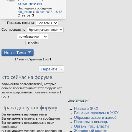
компанией
Последнее сообщение
old_forum
«
10 окт 2015, 15:18
Ответов:
3
Показать темы за:
Сортировать по:
Новая
Тема
17 тем • Страница
1
из
1
Перейти
Кто сейчас на форуме
Количество пользователей, которые
сейчас просматривают этот форум: нет
зарегистрированных пользователей и 1
гость
Права доступа к форуму
→
Новости ЖКХ
→
Решение проблем в ЖКХ
Вы
не можете
начинать темы
→
Образцы исков и жалоб
Вы
не можете
отвечать на сообщения
→
Порталы в помощь
Вы
не можете
редактировать свои
→
Органы гос. власти
сообщения
→
Жилищный кодекс
Вы
не можете
удалять свои сообщения