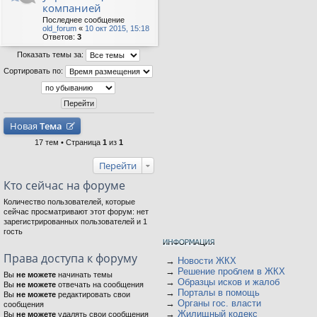
компанией
Последнее сообщение
old_forum
«
10 окт 2015, 15:18
Ответов:
3
Показать темы за:
Сортировать по:
Новая
Тема
17 тем • Страница
1
из
1
Перейти
Кто сейчас на форуме
Количество пользователей, которые
сейчас просматривают этот форум: нет
зарегистрированных пользователей и 1
гость
Права доступа к форуму
→
Новости ЖКХ
→
Решение проблем в ЖКХ
Вы
не можете
начинать темы
→
Образцы исков и жалоб
Вы
не можете
отвечать на сообщения
→
Порталы в помощь
Вы
не можете
редактировать свои
→
Органы гос. власти
сообщения
→
Жилищный кодекс
Вы
не можете
удалять свои сообщения