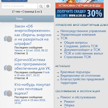
17 тем • Страница
1
из
1
Темы
Закон «Об
энергосбережении»:
→
Непосредственное управление
как сберечь энергию
→
Управляющая компания
→
ТСЖ
и не разориться на
Общие вопросы
штрафах?
Создание, работа ТСЖ
Последнее сообщение
Документооборот в ТСЖ
Чингис
«
10 окт 2018, 06:22
ТСЖ и собственник жилья
Ответов:
1
Страхование ТСЖ
(Срочно!)Система
или программное
обеспечение для УК.
→
Красивые подъезды
Последнее сообщение
Foxik
«
29 июн 2017, 16:22
→
Видеоролики об отоплении
Ответов:
4
→
Благоустройство придомовой
территории
Кто-нибудь покупал
у них почтовые
ящики?
→
Ремонт и обслуживание
Последнее сообщение
pgrp_prom
«
19 июл 2016,
Ремонт
14:41
Уборка