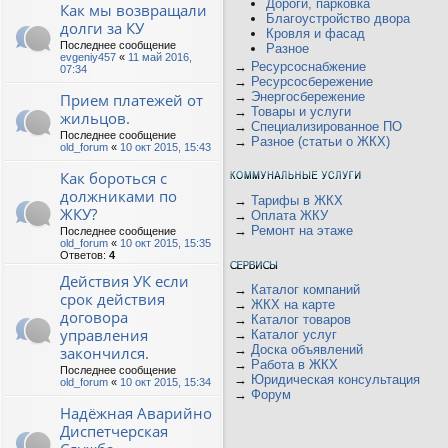
Дороги, парковка
Как мы возвращали
Благоустройство двора
долги за КУ
Кровля и фасад
Последнее сообщение
Разное
evgeniy457
«
11 май 2016,
→
Ресурсоснабжение
07:34
→
Ресурсосбережение
→
Энергосбережение
Прием платежей от
→
Товары и услуги
жильцов.
→
Специализированное ПО
Последнее сообщение
→
Разное (статьи о ЖКХ)
old_forum
«
10 окт 2015, 15:43
Как бороться с
должниками по
→
Тарифы в ЖКХ
ЖКУ?
→
Оплата ЖКУ
→
Ремонт на этаже
Последнее сообщение
old_forum
«
10 окт 2015, 15:35
Ответов:
4
Действия УК если
→
Каталог компаний
срок действия
→
ЖКХ на карте
договора
→
Каталог товаров
управления
→
Каталог услуг
→
Доска объявлений
закончился.
→
Работа в ЖКХ
Последнее сообщение
→
Юридическая консультация
old_forum
«
10 окт 2015, 15:34
→
Форум
Надёжная Аварийно
Диспетчерская