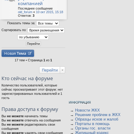
компанией
Последнее сообщение
old_forum
«
10 окт 2015, 15:18
Ответов:
3
Показать темы за:
Сортировать по:
Новая
Тема
17 тем • Страница
1
из
1
Перейти
Кто сейчас на форуме
Количество пользователей, которые
сейчас просматривают этот форум: нет
зарегистрированных пользователей и 1
гость
Права доступа к форуму
→
Новости ЖКХ
→
Решение проблем в ЖКХ
Вы
не можете
начинать темы
→
Образцы исков и жалоб
Вы
не можете
отвечать на сообщения
→
Порталы в помощь
Вы
не можете
редактировать свои
→
Органы гос. власти
сообщения
→
Жилищный кодекс
Вы
не можете
удалять свои сообщения