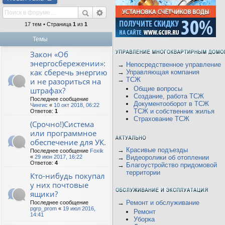
17 тем • Страница
1
из
1
Темы
Закон «Об
энергосбережении»:
→
Непосредственное управление
как сберечь энергию
→
Управляющая компания
→
ТСЖ
и не разориться на
Общие вопросы
штрафах?
Создание, работа ТСЖ
Последнее сообщение
Документооборот в ТСЖ
Чингис
«
10 окт 2018, 06:22
ТСЖ и собственник жилья
Ответов:
1
Страхование ТСЖ
(Срочно!)Система
или программное
обеспечение для УК.
→
Красивые подъезды
Последнее сообщение
Foxik
«
29 июн 2017, 16:22
→
Видеоролики об отоплении
Ответов:
4
→
Благоустройство придомовой
территории
Кто-нибудь покупал
у них почтовые
ящики?
→
Ремонт и обслуживание
Последнее сообщение
pgrp_prom
«
19 июл 2016,
Ремонт
14:41
Уборка