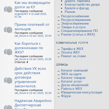
Дороги, парковка
Как мы возвращали
Благоустройство двора
долги за КУ
Кровля и фасад
Последнее сообщение
Разное
evgeniy457
«
11 май 2016,
→
Ресурсоснабжение
07:34
→
Ресурсосбережение
→
Энергосбережение
Прием платежей от
→
Товары и услуги
жильцов.
→
Специализированное ПО
Последнее сообщение
→
Разное (статьи о ЖКХ)
old_forum
«
10 окт 2015, 15:43
Как бороться с
должниками по
→
Тарифы в ЖКХ
ЖКУ?
→
Оплата ЖКУ
→
Ремонт на этаже
Последнее сообщение
old_forum
«
10 окт 2015, 15:35
Ответов:
4
Действия УК если
→
Каталог компаний
срок действия
→
ЖКХ на карте
договора
→
Каталог товаров
управления
→
Каталог услуг
→
Доска объявлений
закончился.
→
Работа в ЖКХ
Последнее сообщение
→
Юридическая консультация
old_forum
«
10 окт 2015, 15:34
→
Форум
Надёжная Аварийно
Диспетчерская