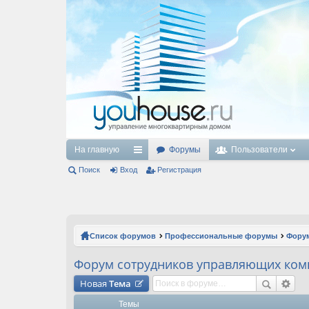
На главную
Форумы
Пользователи
Поиск
Вход
с
Регистрация
ы
лк
и
Список форумов
Профессиональные форумы
Форум
Форум сотрудников управляющих ком
Новая
Тема
Темы