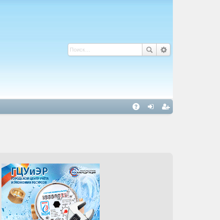
С
A
хо
ег
Q
д
ис
тр
ац
ия