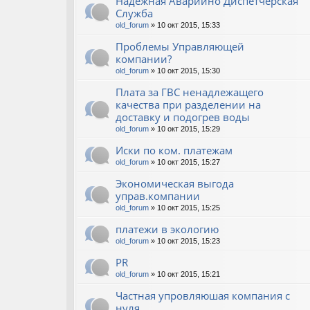
Надёжная Аварийно Диспетчерская
Служба
old_forum
» 10 окт 2015, 15:33
Проблемы Управляющей
компании?
old_forum
» 10 окт 2015, 15:30
Плата за ГВС ненадлежащего
качества при разделении на
доставку и подогрев воды
old_forum
» 10 окт 2015, 15:29
Иски по ком. платежам
old_forum
» 10 окт 2015, 15:27
Экономическая выгода
управ.компании
old_forum
» 10 окт 2015, 15:25
платежи в экологию
old_forum
» 10 окт 2015, 15:23
PR
old_forum
» 10 окт 2015, 15:21
Частная упровляюшая компания с
нуля