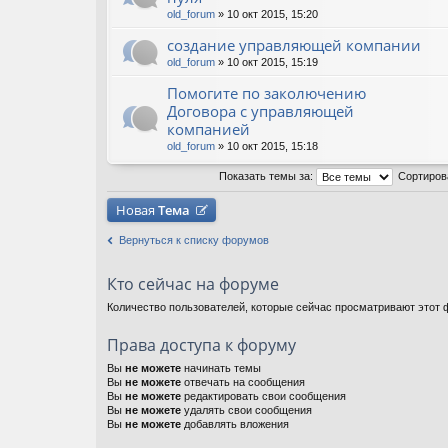
old_forum
» 10 окт 2015, 15:20
создание управляющей компании
old_forum
» 10 окт 2015, 15:19
Помогите по заколючению
Договора с управляющей
компанией
old_forum
» 10 окт 2015, 15:18
Показать темы за:
Сортиров
Новая
Тема
Вернуться к списку форумов
Кто сейчас на форуме
Количество пользователей, которые сейчас просматривают этот ф
Права доступа к форуму
Вы
не можете
начинать темы
Вы
не можете
отвечать на сообщения
Вы
не можете
редактировать свои сообщения
Вы
не можете
удалять свои сообщения
Вы
не можете
добавлять вложения