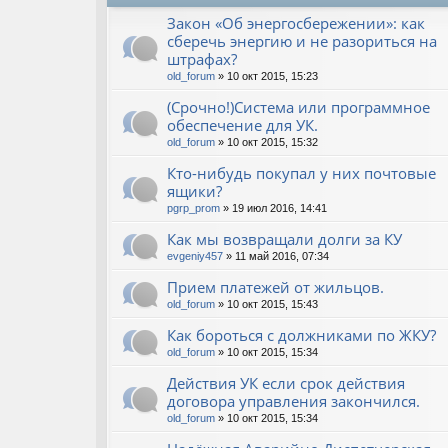
Закон «Об энергосбережении»: как
сберечь энергию и не разориться на
штрафах?
old_forum
» 10 окт 2015, 15:23
(Срочно!)Система или программное
обеспечение для УК.
old_forum
» 10 окт 2015, 15:32
Кто-нибудь покупал у них почтовые
ящики?
pgrp_prom
» 19 июл 2016, 14:41
Как мы возвращали долги за КУ
evgeniy457
» 11 май 2016, 07:34
Прием платежей от жильцов.
old_forum
» 10 окт 2015, 15:43
Как бороться с должниками по ЖКУ?
old_forum
» 10 окт 2015, 15:34
Действия УК если срок действия
договора управления закончился.
old_forum
» 10 окт 2015, 15:34