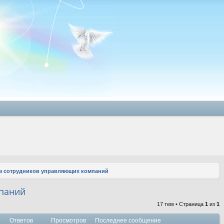
 сотрудников управляющих компаний
паний
17 тем • Страница
1
из
1
Ответов
Просмотров
Последнее сообщение