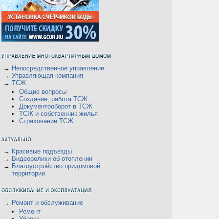
→
Непосредственное управление
→
Управляющая компания
→
ТСЖ
Общие вопросы
Создание, работа ТСЖ
Документооборот в ТСЖ
ТСЖ и собственник жилья
Страхование ТСЖ
→
Красивые подъезды
→
Видеоролики об отоплении
→
Благоустройство придомовой
территории
→
Ремонт и обслуживание
Ремонт
Уборка