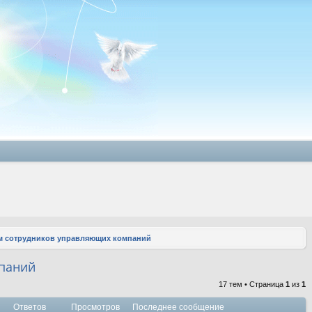
 сотрудников управляющих компаний
паний
17 тем • Страница
1
из
1
Ответов
Просмотров
Последнее сообщение