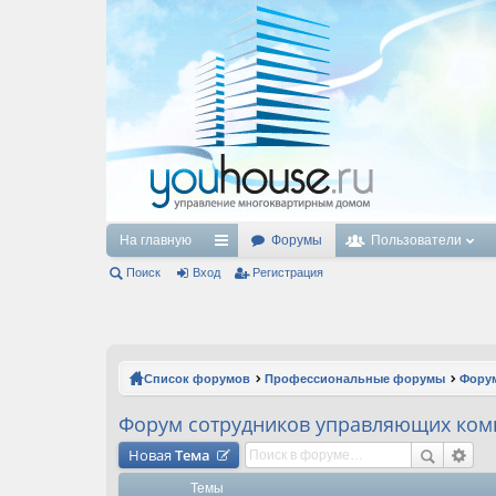
На главную
Форумы
Пользователи
Поиск
Вход
с
Регистрация
ы
лк
и
Список форумов
Профессиональные форумы
Форум
Форум сотрудников управляющих ком
Новая
Тема
Темы