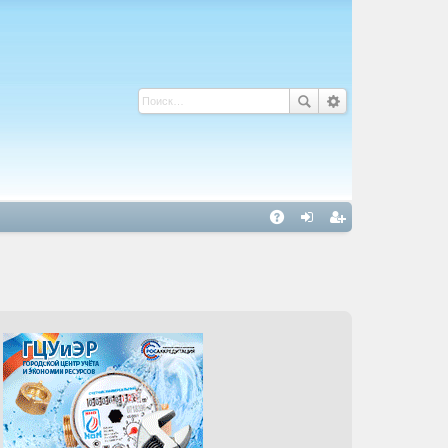
С
A
хо
ег
Q
д
ис
тр
ац
ия