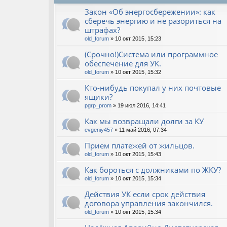
Закон «Об энергосбережении»: как
сберечь энергию и не разориться на
штрафах?
old_forum
» 10 окт 2015, 15:23
(Срочно!)Система или программное
обеспечение для УК.
old_forum
» 10 окт 2015, 15:32
Кто-нибудь покупал у них почтовые
ящики?
pgrp_prom
» 19 июл 2016, 14:41
Как мы возвращали долги за КУ
evgeniy457
» 11 май 2016, 07:34
Прием платежей от жильцов.
old_forum
» 10 окт 2015, 15:43
Как бороться с должниками по ЖКУ?
old_forum
» 10 окт 2015, 15:34
Действия УК если срок действия
договора управления закончился.
old_forum
» 10 окт 2015, 15:34