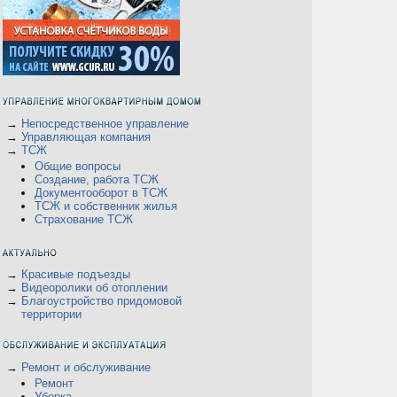
→
Непосредственное управление
→
Управляющая компания
→
ТСЖ
Общие вопросы
Создание, работа ТСЖ
Документооборот в ТСЖ
ТСЖ и собственник жилья
Страхование ТСЖ
→
Красивые подъезды
→
Видеоролики об отоплении
→
Благоустройство придомовой
территории
→
Ремонт и обслуживание
Ремонт
Уборка