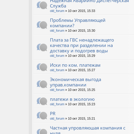
Надёжная Аварийно Диспетчерская
Служба
old_forum
» 10 окт 2015, 15:33
Проблемы Управляющей
компании?
old_forum
» 10 окт 2015, 15:30
Плата за ГВС ненадлежащего
качества при разделении на
доставку и подогрев воды
old_forum
» 10 окт 2015, 15:29
Иски по ком. платежам
old_forum
» 10 окт 2015, 15:27
Экономическая выгода
управ.компании
old_forum
» 10 окт 2015, 15:25
платежи в экологию
old_forum
» 10 окт 2015, 15:23
PR
old_forum
» 10 окт 2015, 15:21
Частная упровляюшая компания с
нуля