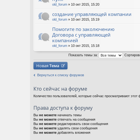
old_forum
» 10 окт 2015, 15:20
создание управляющей компании
old_forum
» 10 окт 2015, 15:19
Помогите по заколючению
Договора с управляющей
компанией
old_forum
» 10 окт 2015, 15:18
Показать темы за:
Сортиров
Новая
Тема
Вернуться к списку форумов
Кто сейчас на форуме
Количество пользователей, которые сейчас просматривают этот ф
Права доступа к форуму
Вы
не можете
начинать темы
Вы
не можете
отвечать на сообщения
Вы
не можете
редактировать свои сообщения
Вы
не можете
удалять свои сообщения
Вы
не можете
добавлять вложения