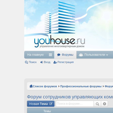
На главную
Форумы
Пользователи
Поиск
Вход
с
Регистрация
ы
лк
и
Список форумов
Профессиональные форумы
Форум
Форум сотрудников управляющих ком
Новая
Тема
Темы