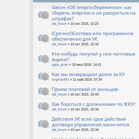
Закон «Об энергосбережении»: как
сберечь энергию и не разориться на
штрафах?
old_forum
» 10 окт 2015, 15:23
(Срочно!)Система или программное
обеспечение для УК.
old_forum
» 10 окт 2015, 15:32
Кто-нибудь покупал у них почтовые
ящики?
pgrp_prom
» 19 июл 2016, 14:41
Как мы возвращали долги за КУ
evgeniy457
» 11 май 2016, 07:34
Прием платежей от жильцов.
old_forum
» 10 окт 2015, 15:43
Как бороться с должниками по ЖКУ?
old_forum
» 10 окт 2015, 15:34
Действия УК если срок действия
договора управления закончился.
old_forum
» 10 окт 2015, 15:34