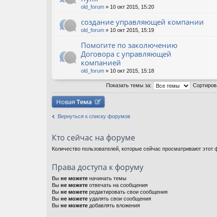
old_forum
» 10 окт 2015, 15:20
создание управляющей компании
old_forum
» 10 окт 2015, 15:19
Помогите по заколючению
Договора с управляющей
компанией
old_forum
» 10 окт 2015, 15:18
Показать темы за:
Сортиров
Новая
Тема
Вернуться к списку форумов
Кто сейчас на форуме
Количество пользователей, которые сейчас просматривают этот ф
Права доступа к форуму
Вы
не можете
начинать темы
Вы
не можете
отвечать на сообщения
Вы
не можете
редактировать свои сообщения
Вы
не можете
удалять свои сообщения
Вы
не можете
добавлять вложения