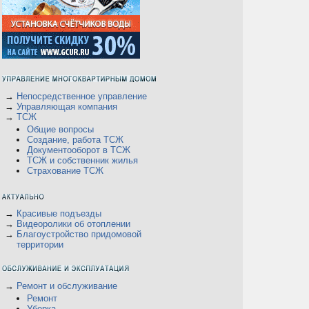
→
Непосредственное управление
→
Управляющая компания
→
ТСЖ
Общие вопросы
Создание, работа ТСЖ
Документооборот в ТСЖ
ТСЖ и собственник жилья
Страхование ТСЖ
→
Красивые подъезды
→
Видеоролики об отоплении
→
Благоустройство придомовой
территории
→
Ремонт и обслуживание
Ремонт
Уборка