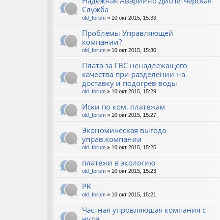
Надёжная Аварийно Диспетчерская
Служба
old_forum
» 10 окт 2015, 15:33
Проблемы Управляющей
компании?
old_forum
» 10 окт 2015, 15:30
Плата за ГВС ненадлежащего
качества при разделении на
доставку и подогрев воды
old_forum
» 10 окт 2015, 15:29
Иски по ком. платежам
old_forum
» 10 окт 2015, 15:27
Экономическая выгода
управ.компании
old_forum
» 10 окт 2015, 15:25
платежи в экологию
old_forum
» 10 окт 2015, 15:23
PR
old_forum
» 10 окт 2015, 15:21
Частная упровляюшая компания с
нуля