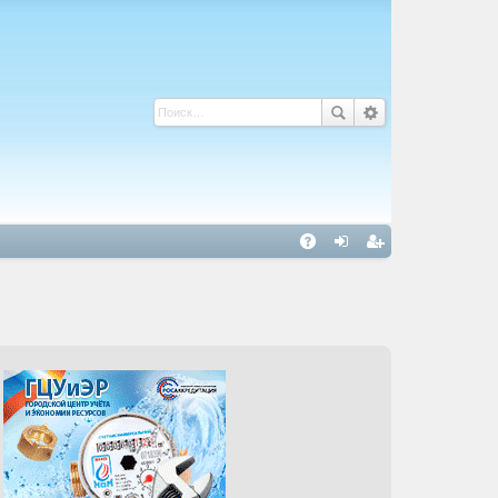
С
A
хо
ег
Q
д
ис
тр
ац
ия