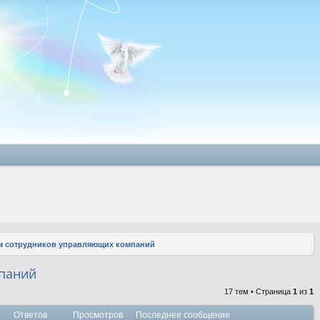
 сотрудников управляющих компаний
паний
17 тем • Страница
1
из
1
Ответов
Просмотров
Последнее сообщение