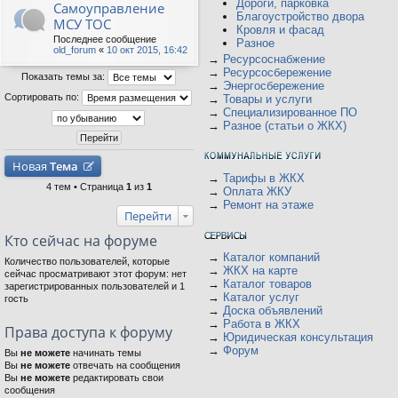
Дороги, парковка
Самоуправление
Благоустройство двора
МСУ ТОС
Кровля и фасад
Последнее сообщение
Разное
old_forum
«
10 окт 2015, 16:42
→
Ресурсоснабжение
→
Ресурсосбережение
Показать темы за:
→
Энергосбережение
Сортировать по:
→
Товары и услуги
→
Специализированное ПО
→
Разное (статьи о ЖКХ)
Новая
Тема
→
Тарифы в ЖКХ
4 тем • Страница
1
из
1
→
Оплата ЖКУ
→
Ремонт на этаже
Перейти
Кто сейчас на форуме
→
Каталог компаний
Количество пользователей, которые
→
ЖКХ на карте
сейчас просматривают этот форум: нет
→
Каталог товаров
зарегистрированных пользователей и 1
→
Каталог услуг
гость
→
Доска объявлений
→
Работа в ЖКХ
Права доступа к форуму
→
Юридическая консультация
→
Форум
Вы
не можете
начинать темы
Вы
не можете
отвечать на сообщения
Вы
не можете
редактировать свои
сообщения