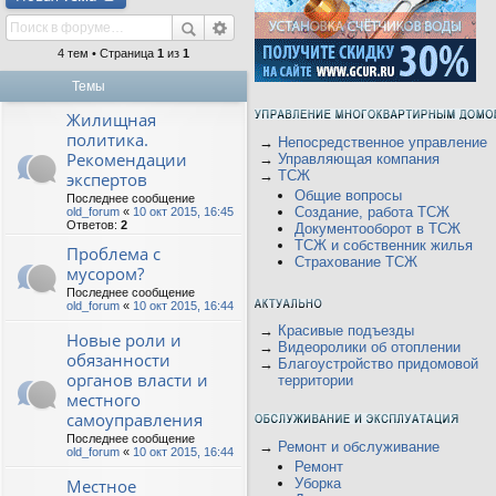
4 тем • Страница
1
из
1
Темы
Жилищная
политика.
→
Непосредственное управление
Рекомендации
→
Управляющая компания
→
ТСЖ
экспертов
Общие вопросы
Последнее сообщение
Создание, работа ТСЖ
old_forum
«
10 окт 2015, 16:45
Ответов:
2
Документооборот в ТСЖ
ТСЖ и собственник жилья
Проблема с
Страхование ТСЖ
мусором?
Последнее сообщение
old_forum
«
10 окт 2015, 16:44
→
Красивые подъезды
Новые роли и
→
Видеоролики об отоплении
обязанности
→
Благоустройство придомовой
органов власти и
территории
местного
самоуправления
Последнее сообщение
→
Ремонт и обслуживание
old_forum
«
10 окт 2015, 16:44
Ремонт
Местное
Уборка