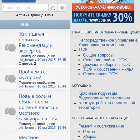
4 тем • Страница
1
из
1
Темы
Жилищная
политика.
→
Непосредственное управление
Рекомендации
→
Управляющая компания
→
ТСЖ
экспертов
Общие вопросы
Последнее сообщение
Создание, работа ТСЖ
old_forum
«
10 окт 2015, 16:45
Ответов:
2
Документооборот в ТСЖ
ТСЖ и собственник жилья
Проблема с
Страхование ТСЖ
мусором?
Последнее сообщение
old_forum
«
10 окт 2015, 16:44
→
Красивые подъезды
Новые роли и
→
Видеоролики об отоплении
обязанности
→
Благоустройство придомовой
органов власти и
территории
местного
самоуправления
Последнее сообщение
→
Ремонт и обслуживание
old_forum
«
10 окт 2015, 16:44
Ремонт
Местное
Уборка