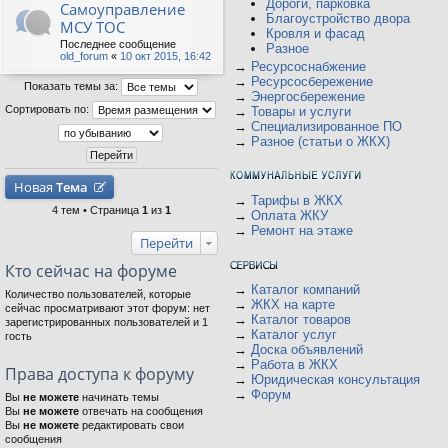
Дороги, парковка
Самоуправление
Благоустройство двора
МСУ ТОС
Кровля и фасад
Последнее сообщение
Разное
old_forum
«
10 окт 2015, 16:42
→
Ресурсоснабжение
→
Ресурсосбережение
Показать темы за:
→
Энергосбережение
Сортировать по:
→
Товары и услуги
→
Специализированное ПО
→
Разное (статьи о ЖКХ)
Новая
Тема
→
Тарифы в ЖКХ
4 тем • Страница
1
из
1
→
Оплата ЖКУ
→
Ремонт на этаже
Перейти
Кто сейчас на форуме
→
Каталог компаний
Количество пользователей, которые
→
ЖКХ на карте
сейчас просматривают этот форум: нет
→
Каталог товаров
зарегистрированных пользователей и 1
→
Каталог услуг
гость
→
Доска объявлений
→
Работа в ЖКХ
Права доступа к форуму
→
Юридическая консультация
→
Форум
Вы
не можете
начинать темы
Вы
не можете
отвечать на сообщения
Вы
не можете
редактировать свои
сообщения