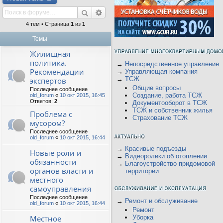
4 тем • Страница
1
из
1
Темы
Жилищная
политика.
→
Непосредственное управление
Рекомендации
→
Управляющая компания
→
ТСЖ
экспертов
Общие вопросы
Последнее сообщение
Создание, работа ТСЖ
old_forum
«
10 окт 2015, 16:45
Ответов:
2
Документооборот в ТСЖ
ТСЖ и собственник жилья
Проблема с
Страхование ТСЖ
мусором?
Последнее сообщение
old_forum
«
10 окт 2015, 16:44
→
Красивые подъезды
Новые роли и
→
Видеоролики об отоплении
обязанности
→
Благоустройство придомовой
органов власти и
территории
местного
самоуправления
Последнее сообщение
→
Ремонт и обслуживание
old_forum
«
10 окт 2015, 16:44
Ремонт
Местное
Уборка