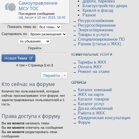
Дороги, парковка
Самоуправление
Благоустройство двора
МСУ ТОС
Кровля и фасад
Последнее сообщение
Разное
old_forum
«
10 окт 2015, 16:42
→
Ресурсоснабжение
→
Ресурсосбережение
Показать темы за:
→
Энергосбережение
Сортировать по:
→
Товары и услуги
→
Специализированное ПО
→
Разное (статьи о ЖКХ)
Новая
Тема
→
Тарифы в ЖКХ
4 тем • Страница
1
из
1
→
Оплата ЖКУ
→
Ремонт на этаже
Перейти
Кто сейчас на форуме
→
Каталог компаний
Количество пользователей, которые
→
ЖКХ на карте
сейчас просматривают этот форум: нет
→
Каталог товаров
зарегистрированных пользователей и 1
→
Каталог услуг
гость
→
Доска объявлений
→
Работа в ЖКХ
Права доступа к форуму
→
Юридическая консультация
→
Форум
Вы
не можете
начинать темы
Вы
не можете
отвечать на сообщения
Вы
не можете
редактировать свои
сообщения